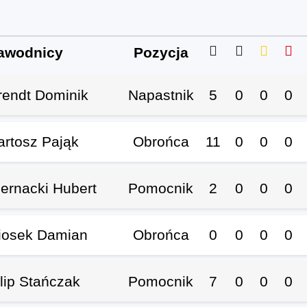
.
awodnicy
Pozycja
rendt Dominik
Napastnik
5
0
0
0
artosz Pająk
Obrońca
11
0
0
0
iernacki Hubert
Pomocnik
2
0
0
0
iosek Damian
Obrońca
0
0
0
0
ilip Stańczak
Pomocnik
7
0
0
0