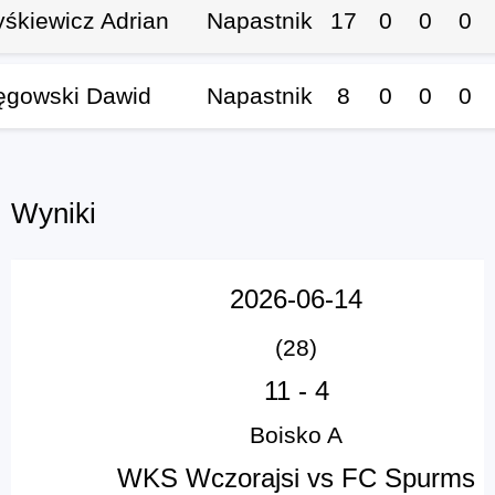
yśkiewicz Adrian
Napastnik
17
0
0
0
ęgowski Dawid
Napastnik
8
0
0
0
Wyniki
2026-06-14
(28)
11
-
4
Boisko A
WKS Wczorajsi vs FC Spurms