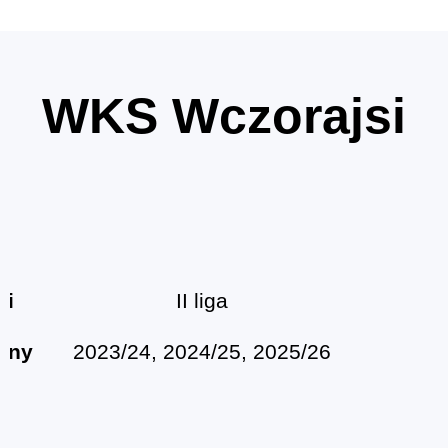
WKS Wczorajsi
gi
II liga
ony
2023/24, 2024/25, 2025/26