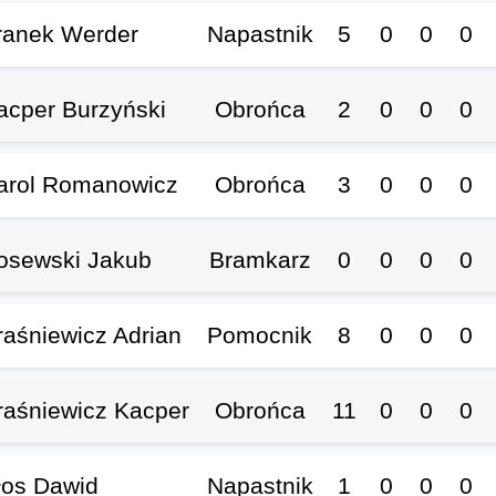
ranek Werder
Napastnik
5
0
0
0
acper Burzyński
Obrońca
2
0
0
0
arol Romanowicz
Obrońca
3
0
0
0
osewski Jakub
Bramkarz
0
0
0
0
raśniewicz Adrian
Pomocnik
8
0
0
0
raśniewicz Kacper
Obrońca
11
0
0
0
łos Dawid
Napastnik
1
0
0
0