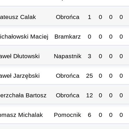
ateusz Calak
Obrońca
1
0
0
0
ichałowski Maciej
Bramkarz
0
0
0
0
aweł Dłutowski
Napastnik
3
0
0
0
aweł Jarzębski
Obrońca
25
0
0
0
ierzchała Bartosz
Obrońca
12
0
0
0
omasz Michalak
Pomocnik
6
0
0
0