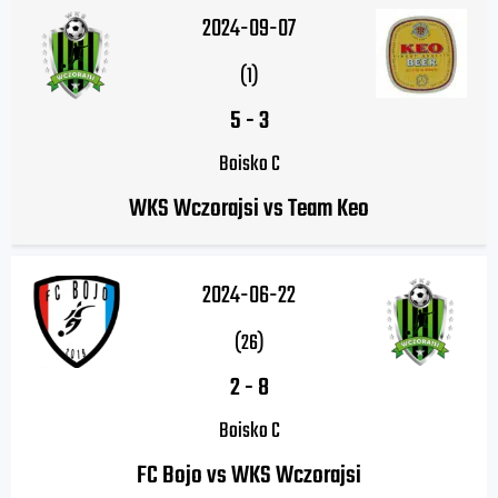
2024-09-07
(1)
5
-
3
Boisko C
WKS Wczorajsi vs Team Keo
2024-06-22
(26)
2
-
8
Boisko C
FC Bojo vs WKS Wczorajsi