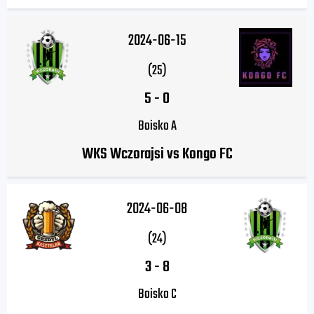
2024-06-15
(25)
5
-
0
Boisko A
WKS Wczorajsi vs Kongo FC
2024-06-08
(24)
3
-
8
Boisko C