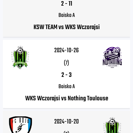
2
-
11
Boisko A
KSW TEAM vs WKS Wczorajsi
2024-10-26
(7)
2
-
3
Boisko A
WKS Wczorajsi vs Nothing Toulouse
2024-10-20