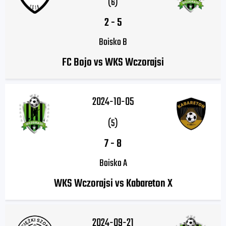
(6)
2
-
5
Boisko B
FC Bojo vs WKS Wczorajsi
2024-10-05
(5)
7
-
8
Boisko A
WKS Wczorajsi vs Kabareton X
2024-09-21