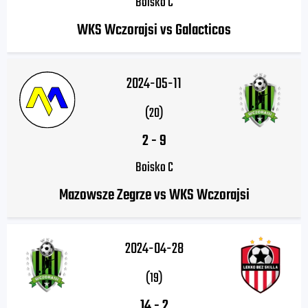
Boisko C
WKS Wczorajsi vs Galacticos
2024-05-11
(20)
2
-
9
Boisko C
Mazowsze Zegrze vs WKS Wczorajsi
2024-04-28
(19)
14
-
2