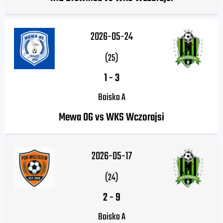
2026-05-24
(25)
1
-
3
Boisko A
Mewa OG vs WKS Wczorajsi
2026-05-17
(24)
2
-
9
Boisko A