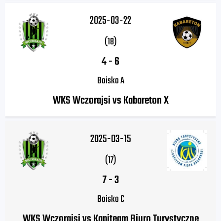
2025-03-22
(18)
4
-
6
Boisko A
WKS Wczorajsi vs Kabareton X
2025-03-15
(17)
7
-
3
Boisko C
WKS Wczorajsi vs Kapiteam Biuro Turystyczne