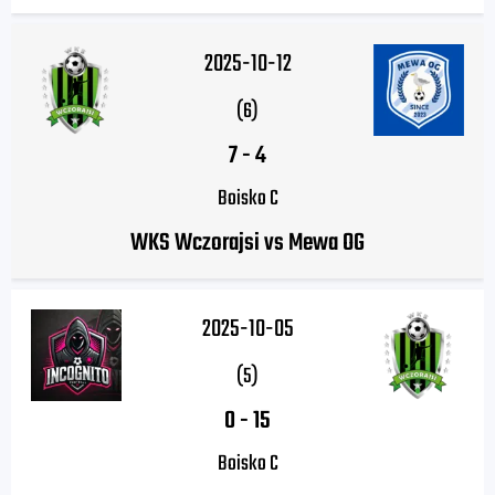
2025-10-12
(6)
7
-
4
Boisko C
WKS Wczorajsi vs Mewa OG
2025-10-05
(5)
0
-
15
Boisko C