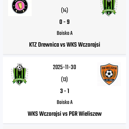
(14)
0
-
9
Boisko A
KTZ Drewnica vs WKS Wczorajsi
2025-11-30
(13)
3
-
1
Boisko A
WKS Wczorajsi vs PGR Wieliszew