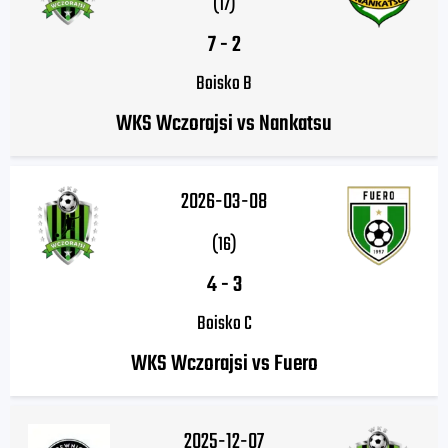
(17)
7
-
2
Boisko B
WKS Wczorajsi vs Nankatsu
2026-03-08
(16)
4
-
3
Boisko C
WKS Wczorajsi vs Fuero
2025-12-07