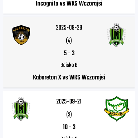
Incognito vs WKS Wczorajsi
2025-09-28
(4)
5
-
3
Boisko B
Kabareton X vs WKS Wczorajsi
2025-09-21
(3)
10
-
3