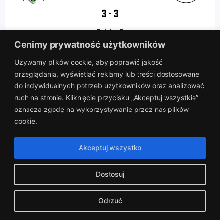
3
-
3
Boisko B
Cenimy prywatność użytkowników
WKS Wczorajsi vs Ławka Rezerwowych
Używamy plików cookie, aby poprawić jakość
przeglądania, wyświetlać reklamy lub treści dostosowane
do indywidualnych potrzeb użytkowników oraz analizować
2024-03-16
ruch na stronie. Kliknięcie przycisku „Akceptuj wszystkie”
oznacza zgodę na wykorzystywanie przez nas plików
(14)
cookie.
10
-
1
Akceptuj wszystko
Boisko C
WKS Wczorajsi vs PKP Azbest
Dostosuj
Odrzuć
2024-03-09