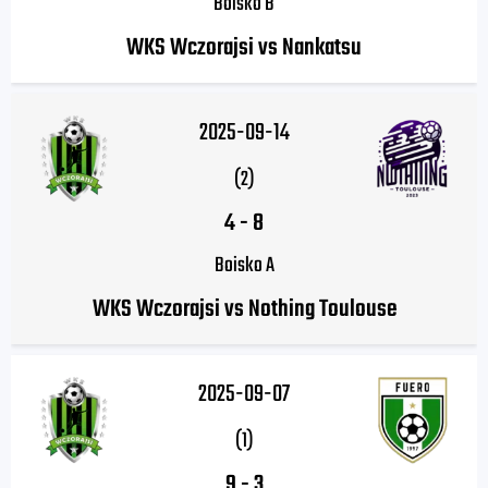
Boisko B
WKS Wczorajsi vs Nankatsu
2025-09-14
(2)
4
-
8
Boisko A
WKS Wczorajsi vs Nothing Toulouse
2025-09-07
(1)
9
-
3