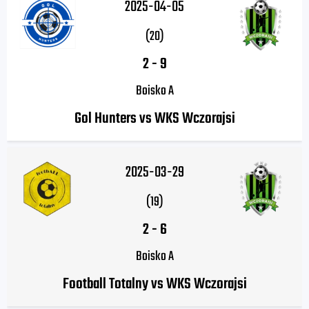
2025-04-05
(20)
2
-
9
Boisko A
Gol Hunters vs WKS Wczorajsi
2025-03-29
(19)
2
-
6
Boisko A
Football Totalny vs WKS Wczorajsi