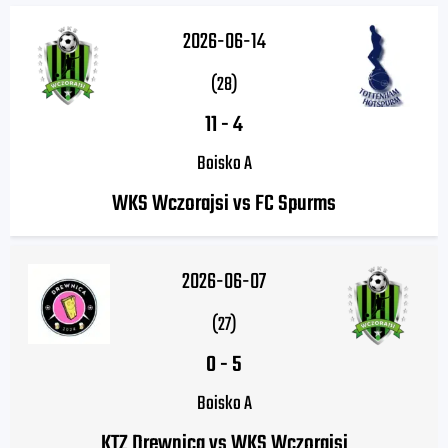
2026-06-14
(28)
11
-
4
Boisko A
WKS Wczorajsi vs FC Spurms
2026-06-07
(27)
0
-
5
Boisko A
KTZ Drewnica vs WKS Wczorajsi