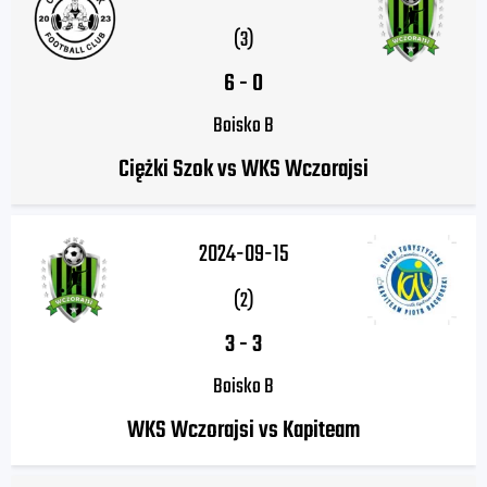
(3)
6
-
0
Boisko B
Ciężki Szok vs WKS Wczorajsi
2024-09-15
(2)
3
-
3
Boisko B
WKS Wczorajsi vs Kapiteam