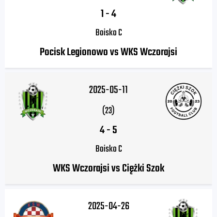
1
-
4
Boisko C
Pocisk Legionowo vs WKS Wczorajsi
2025-05-11
(23)
4
-
5
Boisko C
WKS Wczorajsi vs Ciężki Szok
2025-04-26