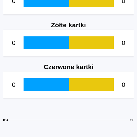
0
0
Żółte kartki
0
0
Czerwone kartki
0
0
KO
FT