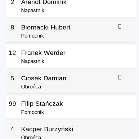
2
Arendt Dominik
Napastnik
8
Biernacki Hubert
Pomocnik
12
Franek Werder
Napastnik
5
Ciosek Damian
Obrońca
99
Filip Stańczak
Pomocnik
4
Kacper Burzyński
Obrońca