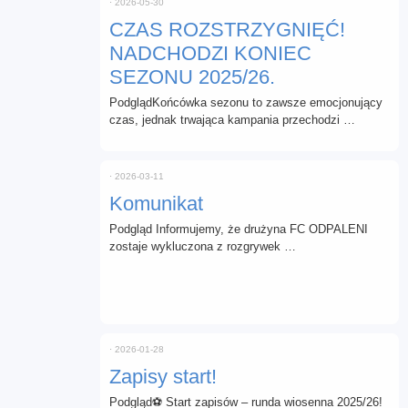
⋅
2026-05-30
CZAS ROZSTRZYGNIĘĆ!
NADCHODZI KONIEC
SEZONU 2025/26.
PodglądKońcówka sezonu to zawsze emocjonujący
czas, jednak trwająca kampania przechodzi …
⋅
2026-03-11
Komunikat
Podgląd Informujemy, że drużyna FC ODPALENI
zostaje wykluczona z rozgrywek …
⋅
2026-01-28
Zapisy start!
Podgląd⚽ Start zapisów – runda wiosenna 2025/26!