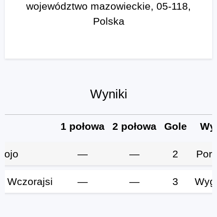
województwo mazowieckie, 05-118,
Polska
Wyniki
b
1 połowa
2 połowa
Gole
Wy
Bojo
—
—
2
Por
 Wczorajsi
—
—
3
Wyg