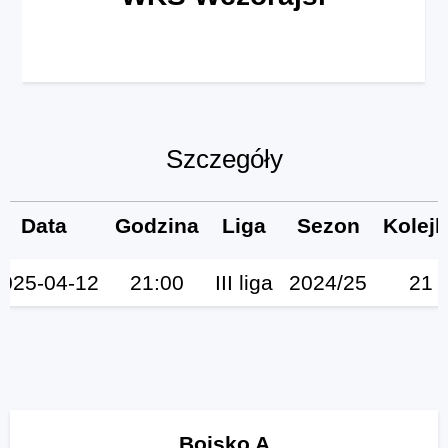
Szczegóły
Data
Godzina
Liga
Sezon
Kolej
025-04-12
21:00
III liga
2024/25
21
Boisko A