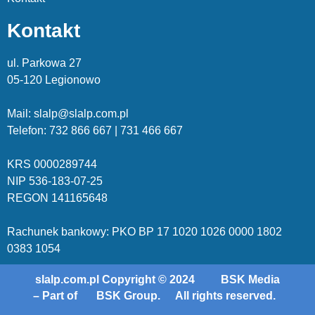
Kontakt
ul. Parkowa 27
05-120 Legionowo
Mail: slalp@slalp.com.pl
Telefon: 732 86
6 667 | 731 46
6 667
KRS 00002
89744
NIP 536-18
3-07-25
REGON 1411
65648
Rachunek bankowy: PKO BP 17 10
20 10
26 00
00 18
02
038
3 1054
slalp.com.pl Copyright © 2024
BSK Media
– Part of
BSK Group.
All rights reserved.