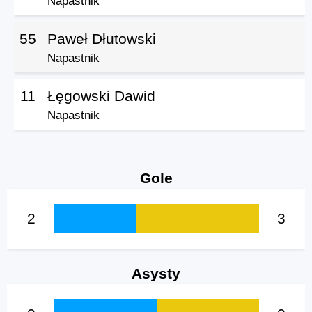
Napastnik
55
Paweł Dłutowski
Napastnik
11
Łęgowski Dawid
Napastnik
Gole
2
3
Asysty