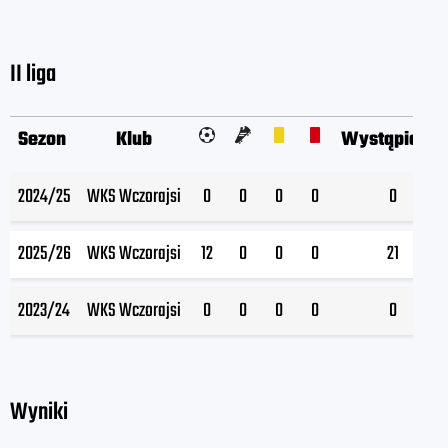
II liga
Sezon
Klub
Wystąpienia
2024/25
WKS Wczorajsi
0
0
0
0
0
2025/26
WKS Wczorajsi
12
0
0
0
21
2023/24
WKS Wczorajsi
0
0
0
0
0
Wyniki