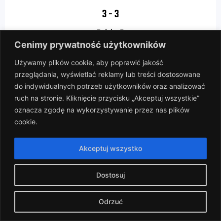
3
-
3
Boisko B
Cenimy prywatność użytkowników
WKS Wczorajsi vs Ławka Rezerwowych
Używamy plików cookie, aby poprawić jakość
przeglądania, wyświetlać reklamy lub treści dostosowane
do indywidualnych potrzeb użytkowników oraz analizować
2024-03-16
ruch na stronie. Kliknięcie przycisku „Akceptuj wszystkie”
oznacza zgodę na wykorzystywanie przez nas plików
(14)
cookie.
10
-
1
Akceptuj wszystko
Boisko C
WKS Wczorajsi vs PKP Azbest
Dostosuj
Odrzuć
2024-03-09