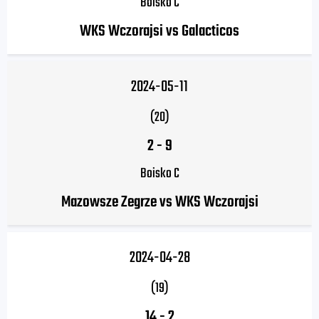
Boisko C
WKS Wczorajsi vs Galacticos
2024-05-11
(20)
2
-
9
Boisko C
Mazowsze Zegrze vs WKS Wczorajsi
2024-04-28
(19)
14
-
2