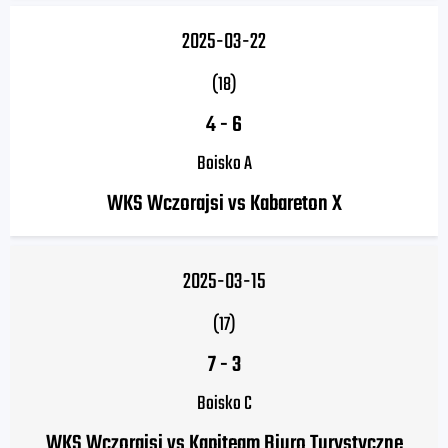
2025-03-22
(18)
4
-
6
Boisko A
WKS Wczorajsi vs Kabareton X
2025-03-15
(17)
7
-
3
Boisko C
WKS Wczorajsi vs Kapiteam Biuro Turystyczne