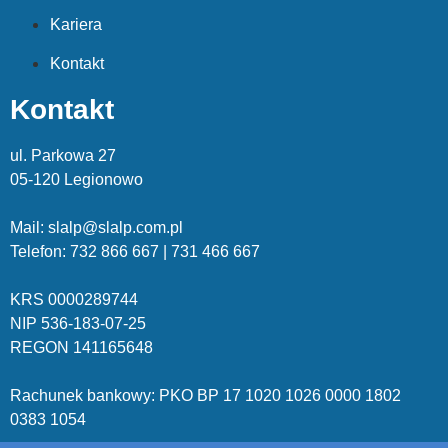
Kariera
Kontakt
Kontakt
ul. Parkowa 27
05-120 Legionowo
Mail: slalp@slalp.com.pl
Telefon: 732 86
6 667 | 731 46
6 667
KRS 00002
89744
NIP 536-18
3-07-25
REGON 1411
65648
Rachunek bankowy: PKO BP 17 10
20 10
26 00
00 18
02
038
3 1054