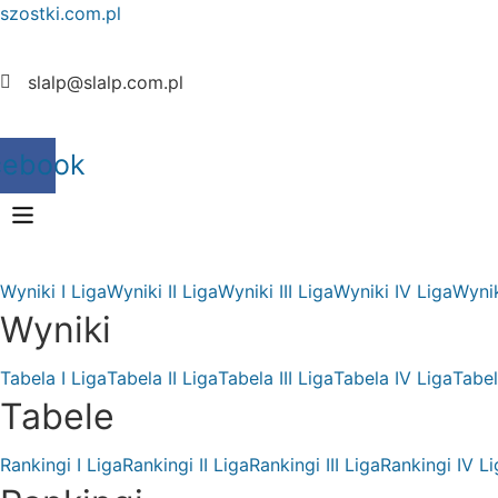
szostki.com.pl
slalp@slalp.com.pl
cebook
Wyniki I Liga
Wyniki II Liga
Wyniki III Liga
Wyniki IV Liga
Wynik
Wyniki
Tabela I Liga
Tabela II Liga
Tabela III Liga
Tabela IV Liga
Tabel
Tabele
Rankingi I Liga
Rankingi II Liga
Rankingi III Liga
Rankingi IV Li