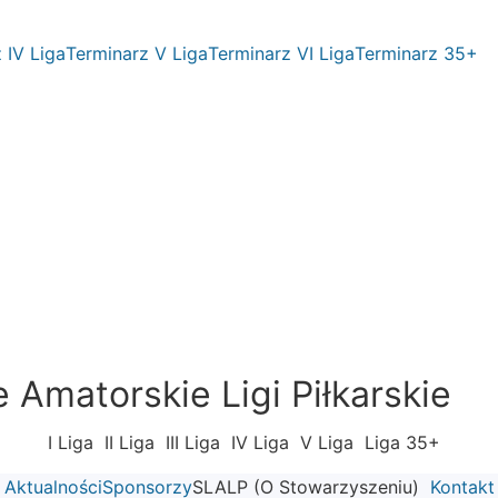
 IV Liga
Terminarz V Liga
Terminarz VI Liga
Terminarz 35+
Amatorskie Ligi Piłkarskie
I Liga
II Liga
III Liga
IV Liga
V Liga
Liga 35+
Aktualności
Sponsorzy
SLALP (O Stowarzyszeniu)
Kontakt