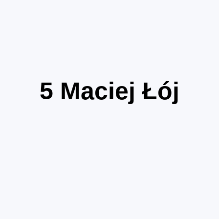
5
Maciej Łój