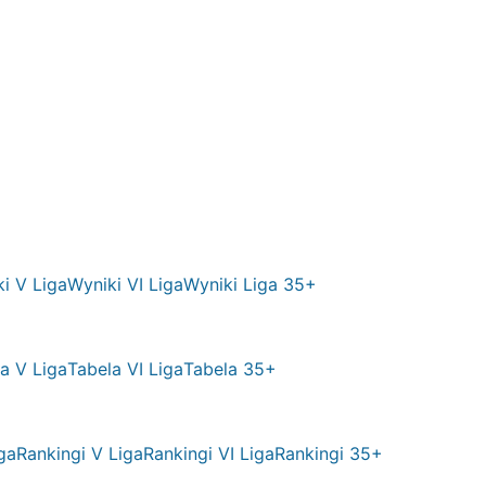
i V Liga
Wyniki VI Liga
Wyniki Liga 35+
a V Liga
Tabela VI Liga
Tabela 35+
ga
Rankingi V Liga
Rankingi VI Liga
Rankingi 35+