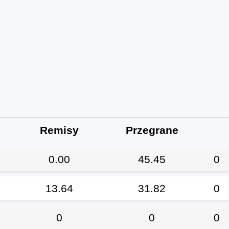
Remisy
Przegrane
0.00
45.45
0
13.64
31.82
0
0
0
0