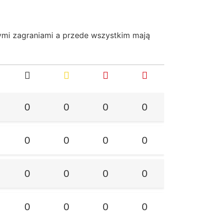
ymi zagraniami a przede wszystkim mają
0
0
0
0
0
0
0
0
0
0
0
0
0
0
0
0