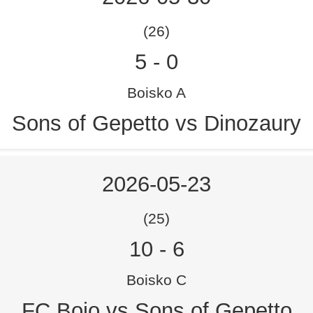
(26)
5
-
0
Boisko A
Sons of Gepetto vs Dinozaury
2026-05-23
(25)
10
-
6
Boisko C
FC Bojo vs Sons of Gepetto