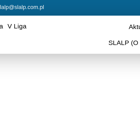
lalp@slalp.com.pl
ga
V Liga
Akt
SLALP (O 