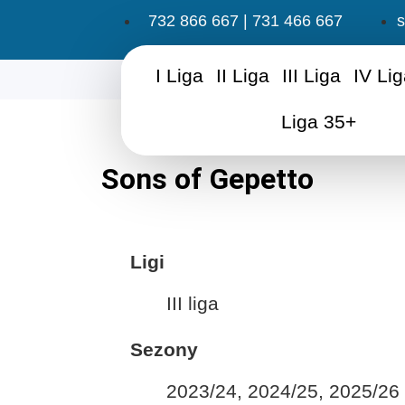
732 866 667 | 731 466 667
s
I Liga
II Liga
III Liga
IV Li
Liga 35+
Sons of Gepetto
Ligi
III liga
Sezony
2023/24, 2024/25, 2025/26