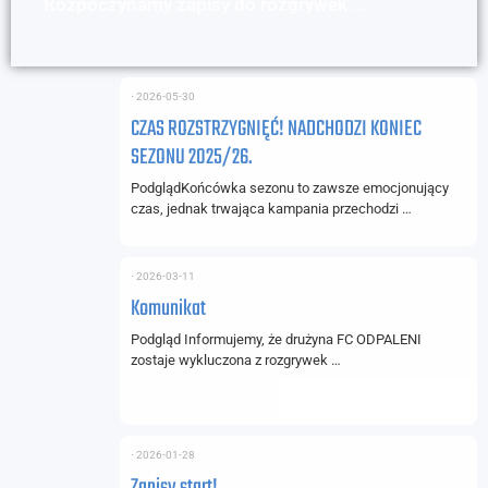
Rozpoczynamy zapisy do rozgrywek …
⋅
2026-05-30
CZAS ROZSTRZYGNIĘĆ! NADCHODZI KONIEC
SEZONU 2025/26.
PodglądKońcówka sezonu to zawsze emocjonujący
czas, jednak trwająca kampania przechodzi …
⋅
2026-03-11
Komunikat
Podgląd Informujemy, że drużyna FC ODPALENI
zostaje wykluczona z rozgrywek …
⋅
2026-01-28
Zapisy start!