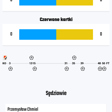
0
0
Czerwone kartki
0
0
KO
3
13
15
31
35
39
48
50
FT
Sędziowie
Przemysław Chmiel