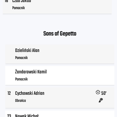
16
Czub Jakub
Pomocnik
Sons of Gepetto
Dzieliński Alan
Pomocnik
Żandarowski Kamil
Pomocnik
12
Cychowski Adrian
50'
Obrońca
23
Nowak Michał