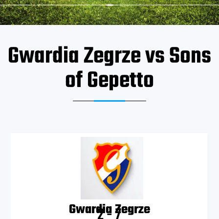
Gwardia Zegrze vs Sons
of Gepetto
Gwardia Zegrze
2
-
7