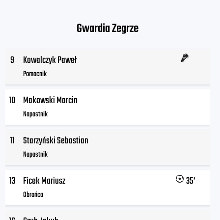
Gwardia Zegrze
9
Kowalczyk Paweł
Pomocnik
10
Makowski Marcin
Napastnik
11
Starzyński Sebastian
Napastnik
13
Ficek Mariusz
35'
Obrońca