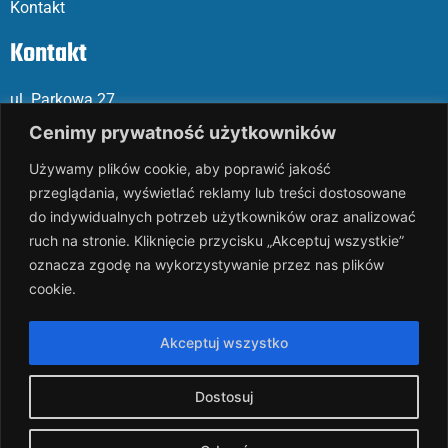
Kontakt
Kontakt
ul. Parkowa 27
05-120 Legionowo
Cenimy prywatność użytkowników
Używamy plików cookie, aby poprawić jakość
Mail: slalp@slalp.com.pl
przeglądania, wyświetlać reklamy lub treści dostosowane
Telefon: 732 86
6 667 | 731 46
6 667
do indywidualnych potrzeb użytkowników oraz analizować
ruch na stronie. Kliknięcie przycisku „Akceptuj wszystkie”
KRS 00002
89744
oznacza zgodę na wykorzystywanie przez nas plików
NIP 536-18
3-07-25
cookie.
REGON 1411
65648
Rachunek bankowy: PKO BP 17 10
20 10
26 00
00 18
02 038
3
Akceptuj wszystko
1054
Dostosuj
slalp.com.pl Copyright © 2024
BSK Media
– Part of
BSK Group.
All rights reserved.