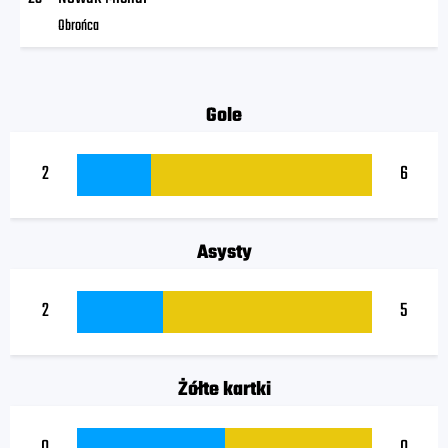
Obrońca
Gole
2
6
Asysty
2
5
Żółte kartki