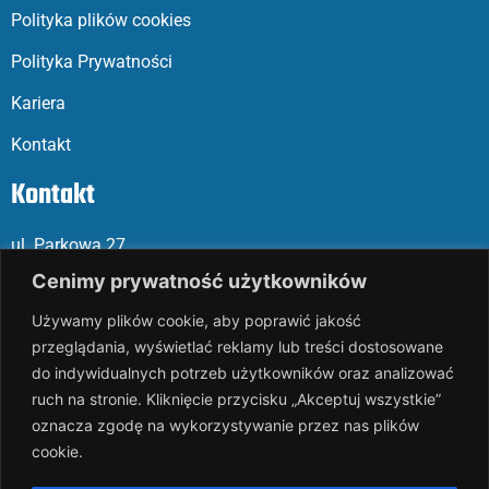
Polityka plików cookies
Polityka Prywatności
Kariera
Kontakt
Kontakt
ul. Parkowa 27
05-120 Legionowo
Cenimy prywatność użytkowników
Używamy plików cookie, aby poprawić jakość
Mail: slalp@slalp.com.pl
przeglądania, wyświetlać reklamy lub treści dostosowane
Telefon: 732 86
6 667 | 731 46
6 667
do indywidualnych potrzeb użytkowników oraz analizować
ruch na stronie. Kliknięcie przycisku „Akceptuj wszystkie”
KRS 00002
89744
oznacza zgodę na wykorzystywanie przez nas plików
NIP 536-18
3-07-25
cookie.
REGON 1411
65648