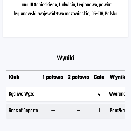
Jana III Sobieskiego, Ludwisin, Legionowo, powiat
legionowski, województwo mazowieckie, 05-118, Polska
Wyniki
Klub
1 połowa
2 połowa
Gole
Wynik
Kąśliwe Węże
—
—
4
Wygrana
Sons of Gepetto
—
—
1
Porażka