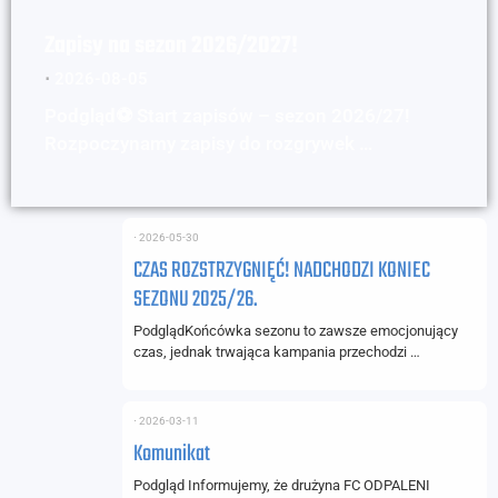
Zapisy na sezon 2026/2027!
⋅
2026-08-05
Podgląd⚽ Start zapisów – sezon 2026/27!
Rozpoczynamy zapisy do rozgrywek …
⋅
2026-05-30
CZAS ROZSTRZYGNIĘĆ! NADCHODZI KONIEC
SEZONU 2025/26.
PodglądKońcówka sezonu to zawsze emocjonujący
czas, jednak trwająca kampania przechodzi …
⋅
2026-03-11
Komunikat
Podgląd Informujemy, że drużyna FC ODPALENI