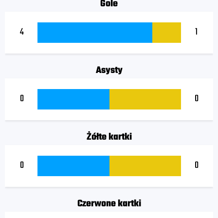
Gole
4
1
Asysty
0
0
Żółte kartki
0
0
Czerwone kartki