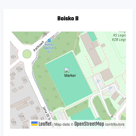
Boisko B
Leaflet
OpenStreetMap
|
Map data ©
contributors