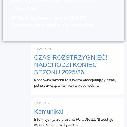
⋅
2026-08-05
⚽ Start zapisów – sezon 2026/27!
Rozpoczynamy zapisy do rozgrywek …
⋅
2026-05-30
CZAS ROZSTRZYGNIĘĆ!
NADCHODZI KONIEC
SEZONU 2025/26.
Końcówka sezonu to zawsze emocjonujący czas,
jednak trwająca kampania przechodzi …
⋅
2026-03-11
Komunikat
Informujemy, że drużyna FC ODPALENI zostaje
wykluczona z rozgrywek ze …