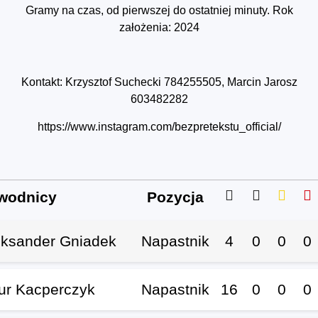
Gramy na czas, od pierwszej do ostatniej minuty. Rok
założenia: 2024
Kontakt: Krzysztof Suchecki 784255505, Marcin Jarosz
603482282
https://www.instagram.com/bezpretekstu_official/
wodnicy
Pozycja
eksander Gniadek
Napastnik
4
0
0
0
tur Kacperczyk
Napastnik
16
0
0
0