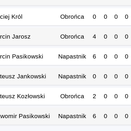
iej Król
Obrońca
0
0
0
0
rcin Jarosz
Obrońca
4
0
0
0
rcin Pasikowski
Napastnik
6
0
0
0
teusz Jankowski
Napastnik
0
0
0
0
teusz Kozłowski
Obrońca
2
0
0
0
awomir Pasikowski
Napastnik
6
0
0
0