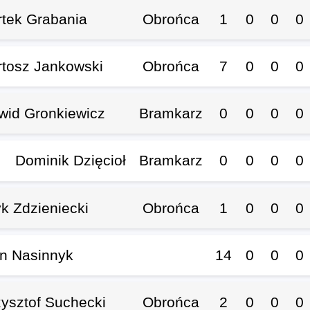
rtek Grabania
Obrońca
1
0
0
0
rtosz Jankowski
Obrońca
7
0
0
0
wid Gronkiewicz
Bramkarz
0
0
0
0
Dominik Dzięcioł
Bramkarz
0
0
0
0
k Zdzieniecki
Obrońca
1
0
0
0
an Nasinnyk
14
0
0
0
ysztof Suchecki
Obrońca
2
0
0
0