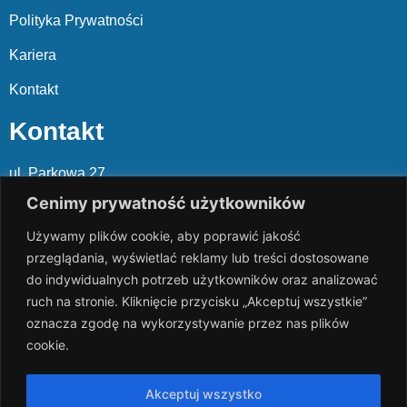
Polityka Prywatności
Kariera
Kontakt
Kontakt
ul. Parkowa 27
05-120 Legionowo
Cenimy prywatność użytkowników
Używamy plików cookie, aby poprawić jakość
Mail: slalp@slalp.com.pl
przeglądania, wyświetlać reklamy lub treści dostosowane
Telefon: 732 86
6 667 | 731 46
6 667
do indywidualnych potrzeb użytkowników oraz analizować
ruch na stronie. Kliknięcie przycisku „Akceptuj wszystkie”
KRS 00002
89744
oznacza zgodę na wykorzystywanie przez nas plików
NIP 536-18
3-07-25
cookie.
REGON 1411
65648
Rachunek bankowy: PKO BP 17 10
20 10
26 00
00 18
02
Akceptuj wszystko