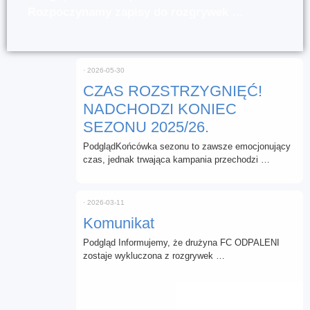
Rozpoczynamy zapisy do rozgrywek …
⋅
2026-05-30
CZAS ROZSTRZYGNIĘĆ!
NADCHODZI KONIEC
SEZONU 2025/26.
PodglądKońcówka sezonu to zawsze emocjonujący
czas, jednak trwająca kampania przechodzi …
⋅
2026-03-11
Komunikat
Podgląd Informujemy, że drużyna FC ODPALENI
zostaje wykluczona z rozgrywek …