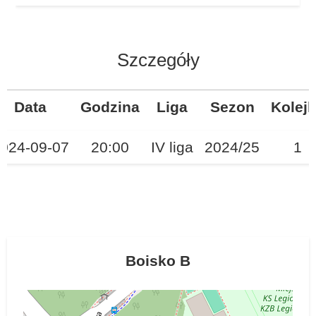
Szczegóły
Data
Godzina
Liga
Sezon
Kolej
024-09-07
20:00
IV liga
2024/25
1
Boisko B