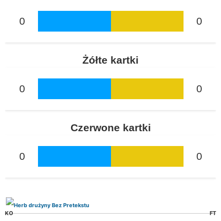
0
0
Żółte kartki
0
0
Czerwone kartki
0
0
KO
FT