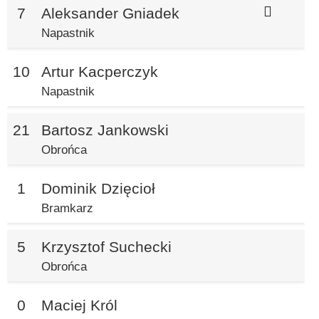
7
Aleksander Gniadek
Napastnik
10
Artur Kacperczyk
Napastnik
21
Bartosz Jankowski
Obrońca
1
Dominik Dzięcioł
Bramkarz
5
Krzysztof Suchecki
Obrońca
0
Maciej Król