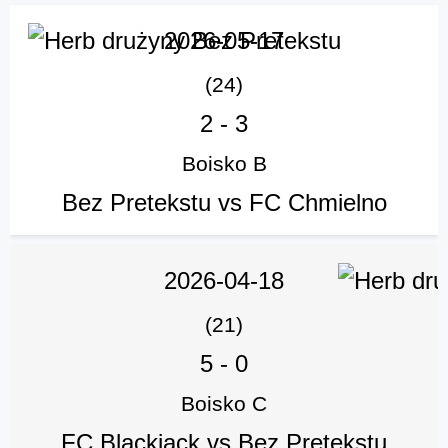
2026-05-17
(24)
2
-
3
Boisko B
Bez Pretekstu vs FC Chmielno
2026-04-18
(21)
5
-
0
Boisko C
FC Blackjack vs Bez Pretekstu