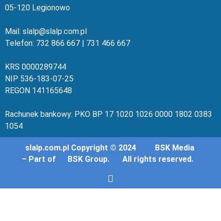
05-120 Legionowo
Mail: slalp@slalp.com.pl
Telefon: 732 86
6 667 | 731 46
6 667
KRS 00002
89744
NIP 536-18
3-07-25
REGON 1411
65648
Rachunek bankowy: PKO BP 17 10
20 10
26 00
00 18
02 038
3
1054
slalp.com.pl Copyright © 2024
BSK Media
– Part of
BSK Group.
All rights reserved.