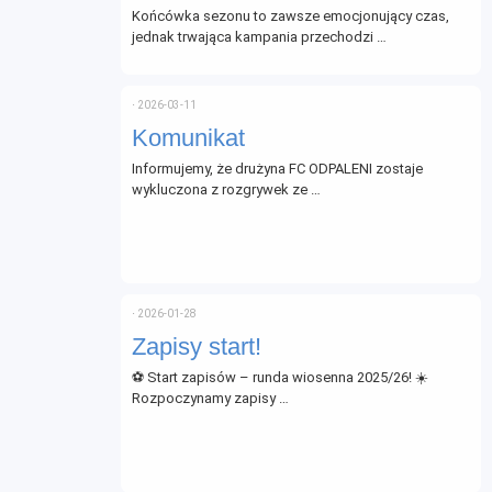
Końcówka sezonu to zawsze emocjonujący czas,
jednak trwająca kampania przechodzi …
⋅
2026-03-11
Komunikat
Informujemy, że drużyna FC ODPALENI zostaje
wykluczona z rozgrywek ze …
⋅
2026-01-28
Zapisy start!
⚽ Start zapisów – runda wiosenna 2025/26! ☀️
Rozpoczynamy zapisy …