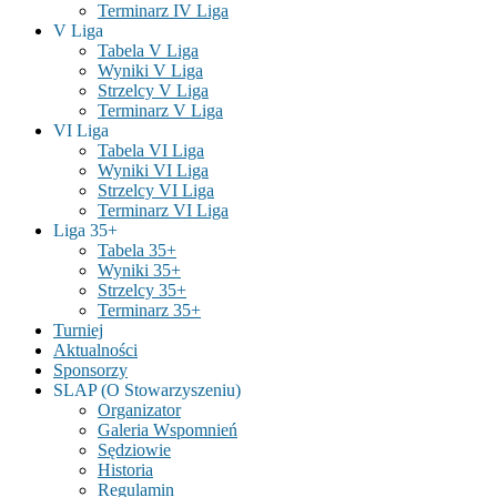
Terminarz IV Liga
V Liga
Tabela V Liga
Wyniki V Liga
Strzelcy V Liga
Terminarz V Liga
VI Liga
Tabela VI Liga
Wyniki VI Liga
Strzelcy VI Liga
Terminarz VI Liga
Liga 35+
Tabela 35+
Wyniki 35+
Strzelcy 35+
Terminarz 35+
Turniej
Aktualności
Sponsorzy
SLAP (O Stowarzyszeniu)
Organizator
Galeria Wspomnień
Sędziowie
Historia
Regulamin