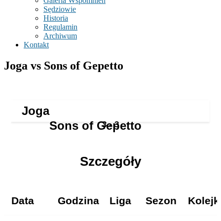
Galeria Wspomnień
Sędziowie
Historia
Regulamin
Archiwum
Kontakt
Joga vs Sons of Gepetto
Joga
Sons of Gepetto
3
-
3
Szczegóły
Data
Godzina
Liga
Sezon
Kolejk