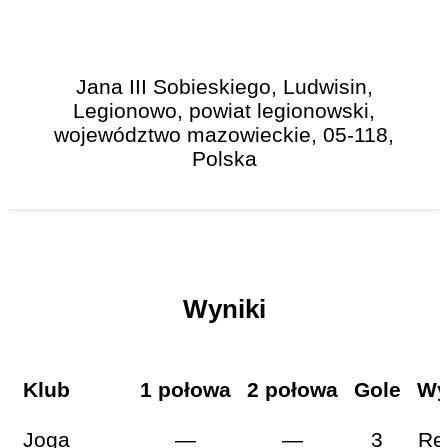
Jana III Sobieskiego, Ludwisin,
Legionowo, powiat legionowski,
województwo mazowieckie, 05-118,
Polska
Wyniki
Klub
1 połowa
2 połowa
Gole
Wy
Joga
—
—
3
Re