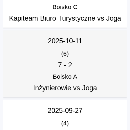
Boisko C
Kapiteam Biuro Turystyczne vs Joga
2025-10-11
(6)
7
-
2
Boisko A
Inżynierowie vs Joga
2025-09-27
(4)