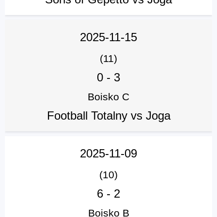
2025-11-15
(11)
0
-
3
Boisko C
Football Totalny vs Joga
2025-11-09
(10)
6
-
2
Boisko B