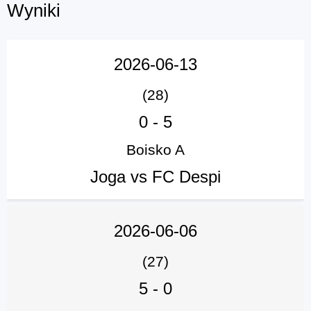
Wyniki
2026-06-13
(28)
0
-
5
Boisko A
Joga vs FC Despi
2026-06-06
(27)
5
-
0