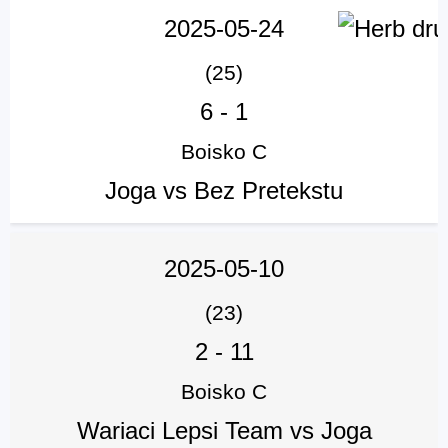
2025-05-24
(25)
6
-
1
Boisko C
Joga vs Bez Pretekstu
2025-05-10
(23)
2
-
11
Boisko C
Wariaci Lepsi Team vs Joga