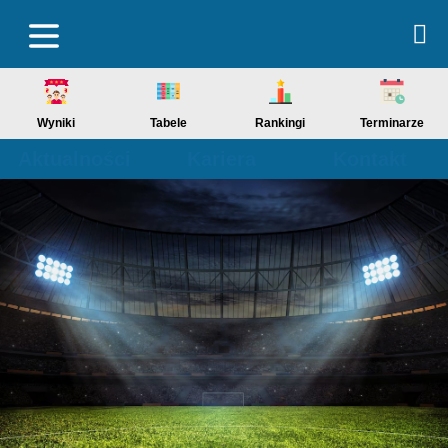
Wyniki
Tabele
Rankingi
Terminarze
Aktualności
Kariera
Kontakt