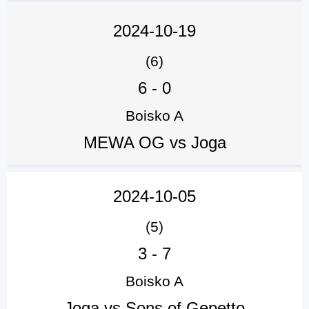
2024-10-19
(6)
6
-
0
Boisko A
MEWA OG vs Joga
2024-10-05
(5)
3
-
7
Boisko A
Joga vs Sons of Gepetto