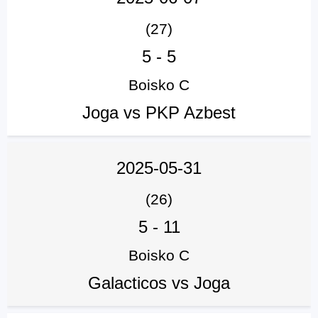
(27)
5
-
5
Boisko C
Joga vs PKP Azbest
2025-05-31
(26)
5
-
11
Boisko C
Galacticos vs Joga