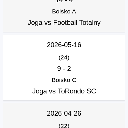
Boisko A
Joga vs Football Totalny
2026-05-16
(24)
9
-
2
Boisko C
Joga vs ToRondo SC
2026-04-26
(22)