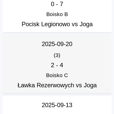
0
-
7
Boisko B
Pocisk Legionowo vs Joga
2025-09-20
(3)
2
-
4
Boisko C
Ławka Rezerwowych vs Joga
2025-09-13