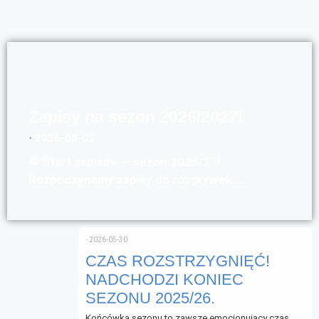
Zapisy na sezon 2026/2027!
⋅
2026-08-05
⚽ Start zapisów – sezon 2026/27!
Rozpoczynamy zapisy do rozgrywek …
⋅
2026-05-30
CZAS ROZSTRZYGNIĘĆ!
NADCHODZI KONIEC
SEZONU 2025/26.
Końcówka sezonu to zawsze emocjonujący czas,