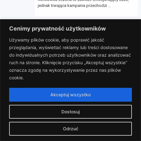
jednak trwająca kampania przechodzi …
⋅
2026-03-11
Cenimy prywatność użytkowników
Komunikat
Używamy plików cookie, aby poprawić jakość
Informujemy, że drużyna FC ODPALENI zostaje
przeglądania, wyświetlać reklamy lub treści dostosowane
wykluczona z rozgrywek ze …
do indywidualnych potrzeb użytkowników oraz analizować
ruch na stronie. Kliknięcie przycisku „Akceptuj wszystkie”
oznacza zgodę na wykorzystywanie przez nas plików
cookie.
⋅
2026-01-28
Zapisy start!
Akceptuj wszystko
⚽ Start zapisów – runda wiosenna 2025/26! ☀️
Rozpoczynamy zapisy …
Dostosuj
Odrzuć