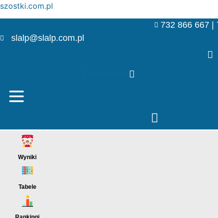
szostki.com.pl
732 866 667 |
slalp@slalp.com.pl
Facebook
Menu
Wyniki
Menu
Tabele
Menu
Rankingi