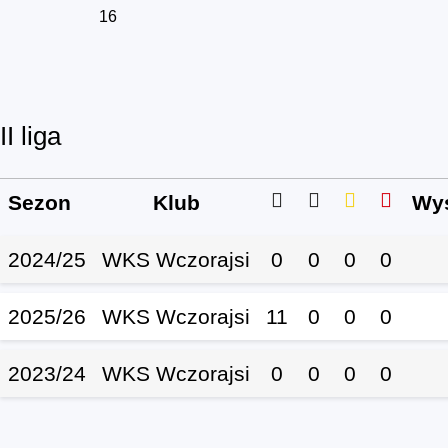
16
II liga
Sezon
Klub
Wys
2024/25
WKS Wczorajsi
0
0
0
0
2025/26
WKS Wczorajsi
11
0
0
0
2023/24
WKS Wczorajsi
0
0
0
0