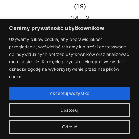
(19)
14
-
2
Cenimy prywatność użytkowników
Boisko C
Używamy plików cookie, aby poprawić jakość
WKS Wczorajsi vs Lekko Bez Skilla
przeglądania, wyświetlać reklamy lub treści dostosowane
do indywidualnych potrzeb użytkowników oraz analizować
ruch na stronie. Kliknięcie przycisku „Akceptuj wszystkie”
2024-03-09
oznacza zgodę na wykorzystywanie przez nas plików
cookie.
(13)
10
-
4
Akceptuj wszystko
Boisko A
Dostosuj
WKS Wczorajsi vs Ciężki Szok
Odrzuć