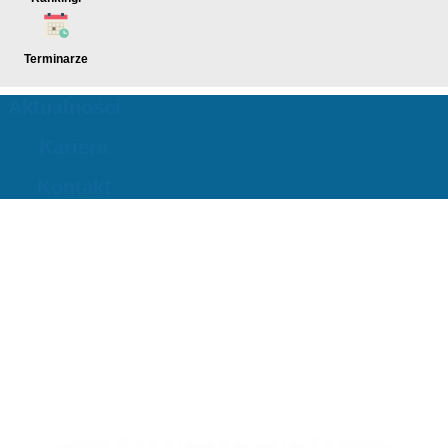
Menu
Terminarze
Aktualności
Kariera
Kontakt
Stowarzyszenie
Legionowskie
Amatorskie Ligi
Piłkarskie