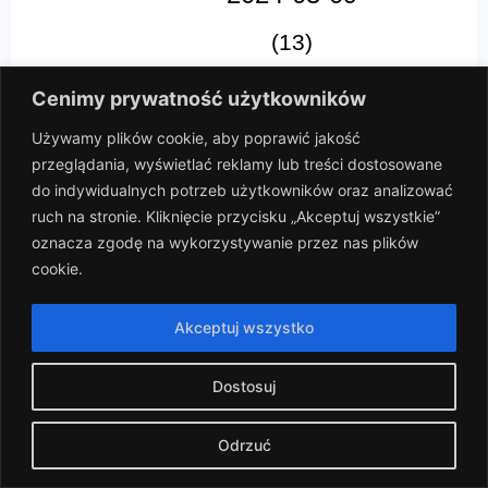
(13)
10
-
4
Cenimy prywatność użytkowników
Boisko A
Używamy plików cookie, aby poprawić jakość
przeglądania, wyświetlać reklamy lub treści dostosowane
WKS Wczorajsi vs Ciężki Szok
do indywidualnych potrzeb użytkowników oraz analizować
ruch na stronie. Kliknięcie przycisku „Akceptuj wszystkie”
oznacza zgodę na wykorzystywanie przez nas plików
cookie.
Akceptuj wszystko
Aktualności
Dostosuj
Odrzuć