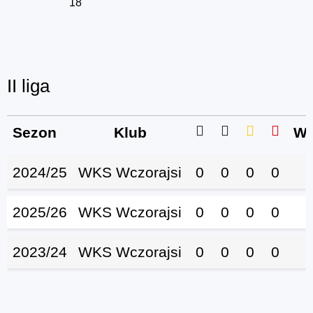
18
II liga
Sezon
Klub
Wy
2024/25
WKS Wczorajsi
0
0
0
0
2025/26
WKS Wczorajsi
0
0
0
0
2023/24
WKS Wczorajsi
0
0
0
0