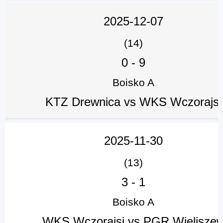
2025-12-07
(14)
0
-
9
Boisko A
KTZ Drewnica vs WKS Wczorajsi
2025-11-30
(13)
3
-
1
Boisko A
WKS Wczorajsi vs PGR Wielisze