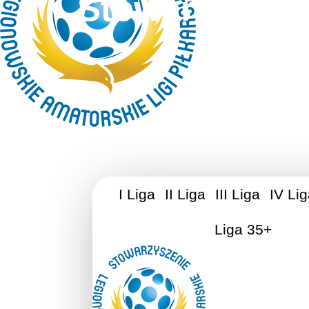
Stowarzyszen
I Liga
II Liga
III Liga
IV Li
Liga 35+