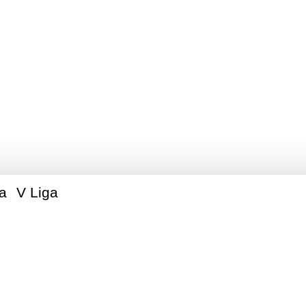
ie Legionowskie Am
Piłkarskie
ga
V Liga