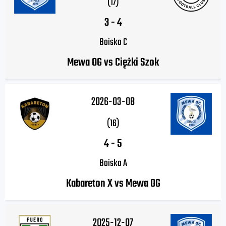
(17)
3
-
4
Boisko C
Mewa OG vs Ciężki Szok
2026-03-08
(16)
4
-
5
Boisko A
Kabareton X vs Mewa OG
2025-12-07