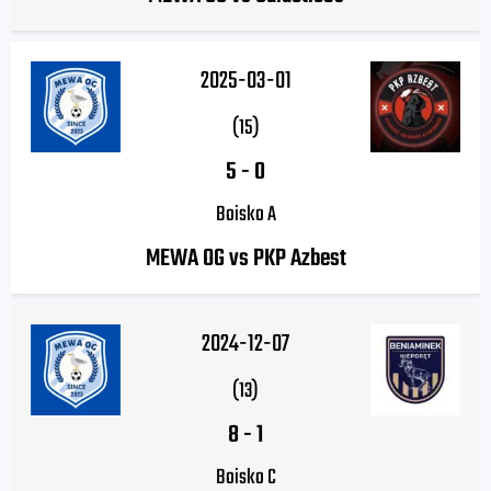
2025-03-01
(15)
5
-
0
Boisko A
MEWA OG vs PKP Azbest
2024-12-07
(13)
8
-
1
Boisko C