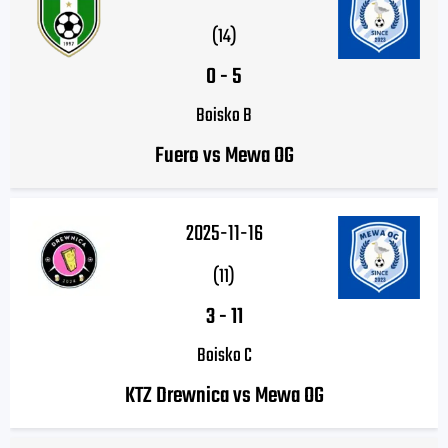
(14)
0
-
5
Boisko B
Fuero vs Mewa OG
2025-11-16
(11)
3
-
11
Boisko C
KTZ Drewnica vs Mewa OG