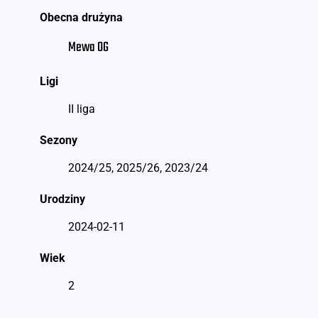
Obecna drużyna
Mewa OG
Ligi
II liga
Sezony
2024/25, 2025/26, 2023/24
Urodziny
2024-02-11
Wiek
2