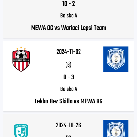
10
-
2
Boisko A
MEWA OG vs Wariaci Lepsi Team
2024-11-02
(8)
0
-
3
Boisko A
Lekko Bez Skilla vs MEWA OG
2024-10-26