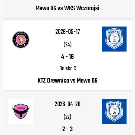
Mewa OG vs WKS Wczorajsi
2026-05-17
(24)
4
-
16
Boisko C
KTZ Drewnica vs Mewa OG
2026-04-26
(22)
2
-
3