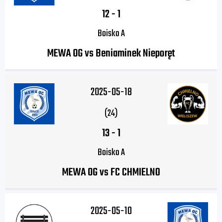
12
-
1
Boisko A
MEWA OG vs Beniaminek Nieporęt
2025-05-18
(24)
13
-
1
Boisko A
MEWA OG vs FC CHMIELNO
2025-05-10