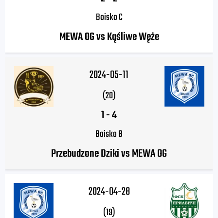
Boisko C
MEWA OG vs Kąśliwe Węże
2024-05-11
(20)
1
-
4
Boisko B
Przebudzone Dziki vs MEWA OG
2024-04-28
(19)