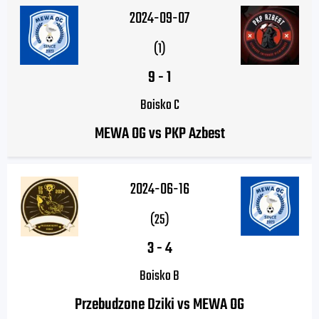
2024-09-07
(1)
9
-
1
Boisko C
MEWA OG vs PKP Azbest
2024-06-16
(25)
3
-
4
Boisko B
Przebudzone Dziki vs MEWA OG