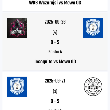
WKS Wczorajsi vs Mewa OG
2025-09-28
(4)
0
-
5
Boisko A
Incognito vs Mewa OG
2025-09-21
(3)
8
-
5