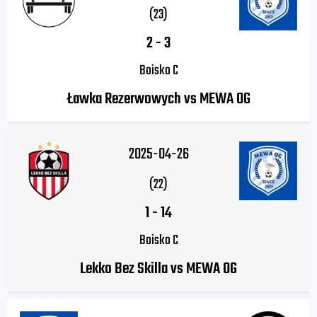
(23)
2
-
3
Boisko C
Ławka Rezerwowych vs MEWA OG
2025-04-26
(22)
1
-
14
Boisko C
Lekko Bez Skilla vs MEWA OG