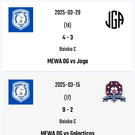
2025-03-29
(19)
4
-
3
Boisko C
MEWA OG vs Joga
2025-03-15
(17)
9
-
2
Boisko C
MEWA OG vs Galacticos