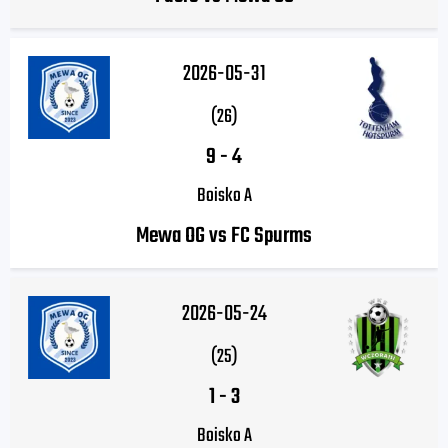
2026-05-31
(26)
9
-
4
Boisko A
Mewa OG vs FC Spurms
2026-05-24
(25)
1
-
3
Boisko A