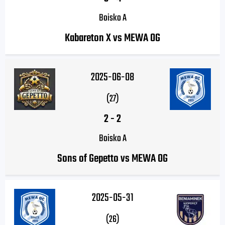
Boisko A
Kabareton X vs MEWA OG
2025-06-08
(27)
2
-
2
Boisko A
Sons of Gepetto vs MEWA OG
2025-05-31
(26)