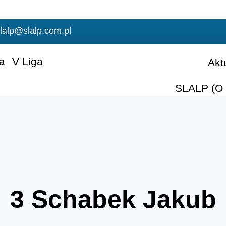
lalp@slalp.com.pl
ga
V Liga
Akt
SLALP (O 
3
Schabek Jakub