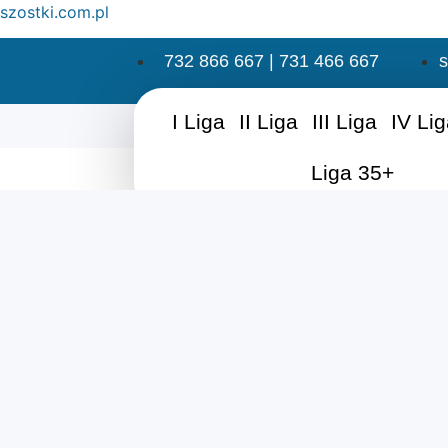
szostki.com.pl
732 866 667 | 731 466 667
s
I Liga
II Liga
III Liga
IV Li
Liga 35+