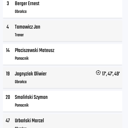
3
Berger Ernest
Obrońca
4
Tamowicz Jan
Trener
14
Płaciszewski Mateusz
Pomocnik
19
Jagnyziak Oliwier
17', 47', 49'
Obrońca
20
Smoliński Szymon
Pomocnik
47
Urbański Marcel