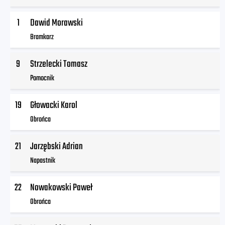
1
Dawid Morawski
Bramkarz
9
Strzelecki Tomasz
Pomocnik
19
Głowacki Karol
Obrońca
21
Jarzębski Adrian
Napastnik
22
Nowakowski Paweł
Obrońca