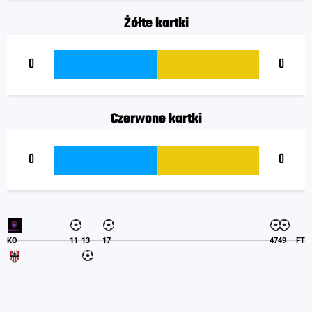
Żółte kartki
0
0
Czerwone kartki
0
0
KO
11
13
17
47
49
FT