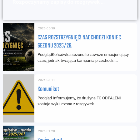
Rozpoczynamy zapisy do rozgrywek …
2026-05-30
CZAS ROZSTRZYGNIĘĆ! NADCHODZI KONIEC
SEZONU 2025/26.
PodglądKońcówka sezonu to zawsze emocjonujący
czas, jednak trwająca kampania przechodzi …
2026-03-11
Komunikat
Podgląd Informujemy, że drużyna FC ODPALENI
zostaje wykluczona z rozgrywek …
2026-01-28