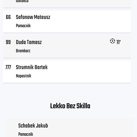
Obrońca
66
Safonow Mateusz
Pomocnik
99
Duda Tomasz
11'
Bramkarz
777
Strumnik Bartek
Napastnik
Lekko Bez Skilla
Schabek Jakub
Pomocnik