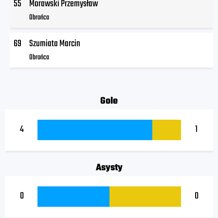
55
Morawski Przemysław
Obrońca
69
Szumiata Marcin
Obrońca
Gole
4
1
Asysty
0
0