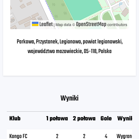
Leaflet
OpenStreetMap
|
Map data ©
contributors
Parkowa, Przystanek, Legionowo, powiat legionowski,
województwo mazowieckie, 05-118, Polska
Wyniki
Klub
1 połowa
2 połowa
Gole
Wynik
Kongo FC
2
2
4
Wygrana