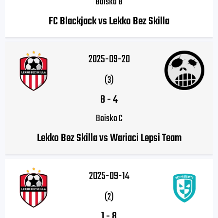
Boisko B
FC Blackjack vs Lekko Bez Skilla
2025-09-20
(3)
8
-
4
Boisko C
Lekko Bez Skilla vs Wariaci Lepsi Team
2025-09-14
(2)
1
-
8