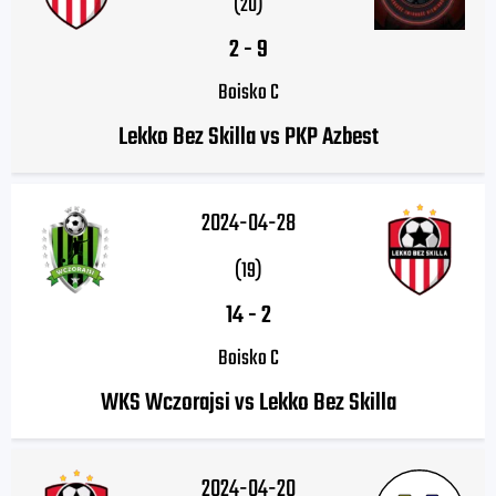
(20)
2
-
9
Boisko C
Lekko Bez Skilla vs PKP Azbest
2024-04-28
(19)
14
-
2
Boisko C
WKS Wczorajsi vs Lekko Bez Skilla
2024-04-20