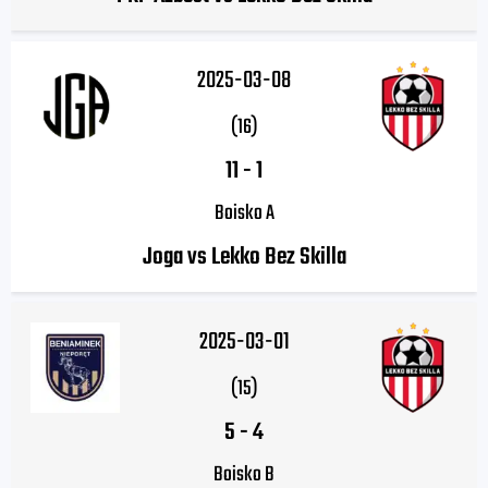
2025-03-08
(16)
11
-
1
Boisko A
Joga vs Lekko Bez Skilla
2025-03-01
(15)
5
-
4
Boisko B