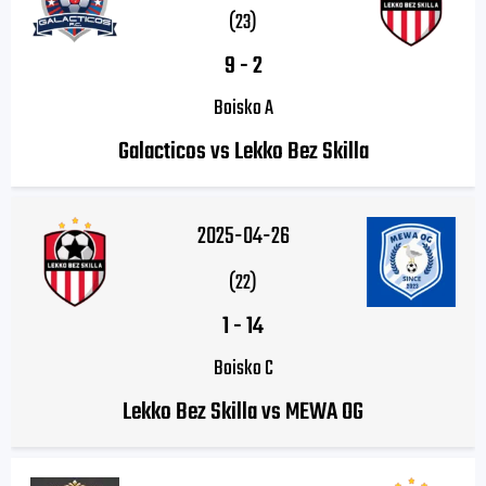
(23)
9
-
2
Boisko A
Galacticos vs Lekko Bez Skilla
2025-04-26
(22)
1
-
14
Boisko C
Lekko Bez Skilla vs MEWA OG