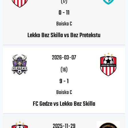
(17)
0
-
11
Boisko C
Lekko Bez Skilla vs Bez Pretekstu
2026-03-07
(16)
9
-
1
Boisko C
FC Gedze vs Lekko Bez Skilla
2025-11-29