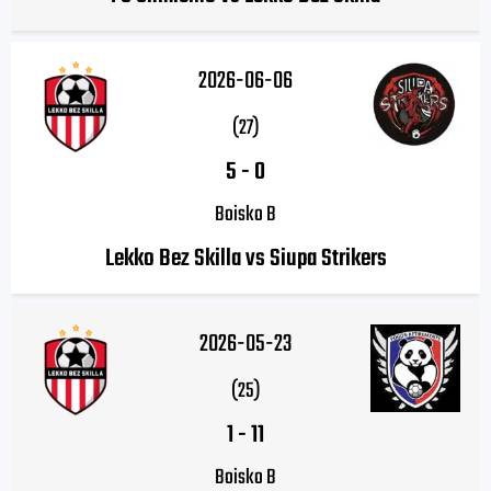
2026-06-06
(27)
5
-
0
Boisko B
Lekko Bez Skilla vs Siupa Strikers
2026-05-23
(25)
1
-
11
Boisko B