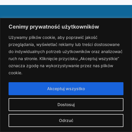
O Stowarzyszeniu
Cenimy prywatność użytkowników
Używamy plików cookie, aby poprawić jakość
Organizator
przeglądania, wyświetlać reklamy lub treści dostosowane
Współpracownicy
do indywidualnych potrzeb użytkowników oraz analizować
ruch na stronie. Kliknięcie przycisku „Akceptuj wszystkie”
Sędziowie
oznacza zgodę na wykorzystywanie przez nas plików
cookie.
Historia
Sponsorzy
Akceptuj wszystko
Archiwum
Dostosuj
Ważne linki
Odrzuć
Aktualności