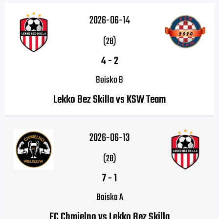
2026-06-14
(28)
4
-
2
Boisko B
Lekko Bez Skilla vs KSW Team
2026-06-13
(28)
7
-
1
Boisko A
FC Chmielno vs Lekko Bez Skilla