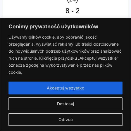
8
-
2
Boisko C
Cenimy prywatność użytkowników
Ciężki Szok vs Lekko Bez Skilla
Używamy plików cookie, aby poprawić jakość
przeglądania, wyświetlać reklamy lub treści dostosowane
do indywidualnych potrzeb użytkowników oraz analizować
2024-03-09
ruch na stronie. Kliknięcie przycisku „Akceptuj wszystkie”
oznacza zgodę na wykorzystywanie przez nas plików
(13)
cookie.
10
-
4
Akceptuj wszystko
Boisko A
WKS Wczorajsi vs Ciężki Szok
Dostosuj
Odrzuć