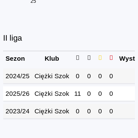
25
II liga
Sezon
Klub
Wystą
2024/25
Ciężki Szok
0
0
0
0
2025/26
Ciężki Szok
11
0
0
0
2023/24
Ciężki Szok
0
0
0
0