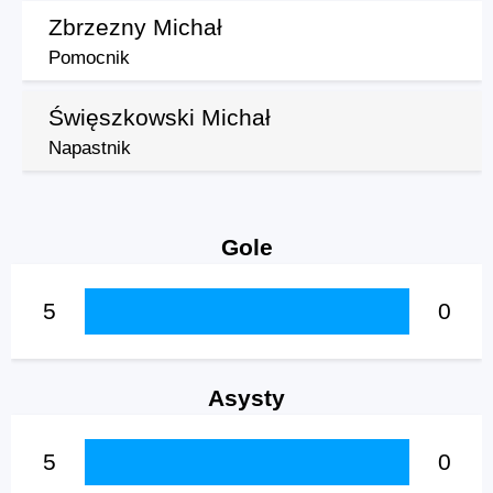
Zbrzezny Michał
Pomocnik
Święszkowski Michał
Napastnik
Gole
5
0
Asysty
5
0