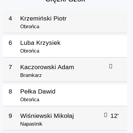
4
Krzemiński Piotr
Obrońca
6
Luba Krzysiek
Obrońca
7
Kaczorowski Adam
Bramkarz
8
Pełka Dawid
Obrońca
9
Wiśniewski Mikołaj
12'
Napastnik