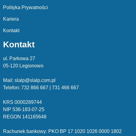
Polityka Prywatności
Kariera
Kontakt
Kontakt
ul. Parkowa 27
05-120 Legionowo
Mail: slalp@slalp.com.pl
Telefon: 732 86
6 667 | 731 46
6 667
KRS 00002
89744
NIP 536-18
3-07-25
REGON 1411
65648
Rachunek bankowy: PKO BP 17 10
20 10
26 00
00 18
02