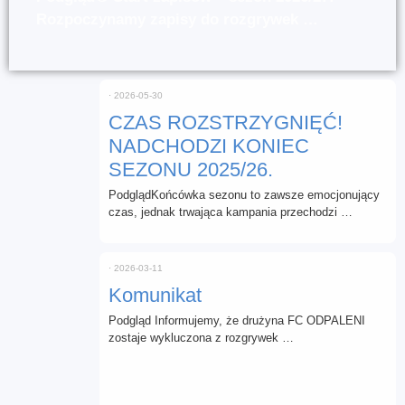
Rozpoczynamy zapisy do rozgrywek …
⋅
2026-05-30
CZAS ROZSTRZYGNIĘĆ!
NADCHODZI KONIEC
SEZONU 2025/26.
PodglądKońcówka sezonu to zawsze emocjonujący
czas, jednak trwająca kampania przechodzi …
⋅
2026-03-11
Komunikat
Podgląd Informujemy, że drużyna FC ODPALENI
zostaje wykluczona z rozgrywek …