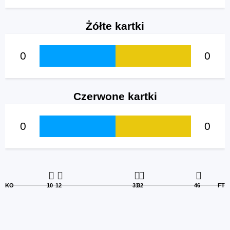
Żółte kartki
0
0
Czerwone kartki
0
0
KO
10
12
31
32
46
FT