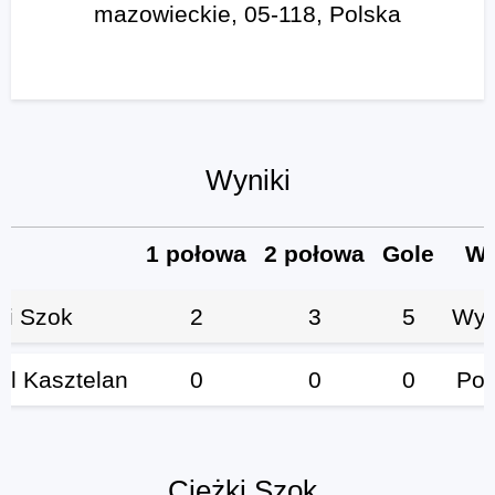
mazowieckie, 05-118, Polska
Wyniki
1 połowa
2 połowa
Gole
Wy
ki Szok
2
3
5
Wyg
yl Kasztelan
0
0
0
Por
Ciężki Szok