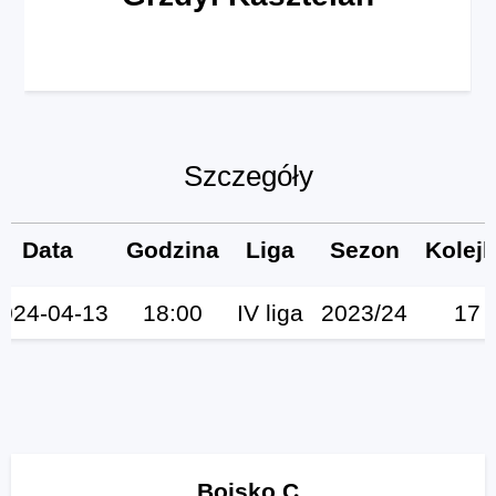
Szczegóły
Data
Godzina
Liga
Sezon
Kolej
024-04-13
18:00
IV liga
2023/24
17
Boisko C