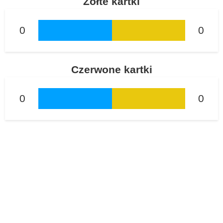
Żółte kartki
0
0
Czerwone kartki
0
0