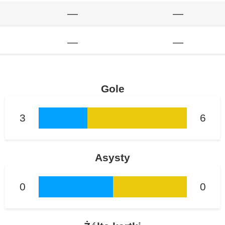
—
—
—
—
Gole
3
6
Asysty
0
0