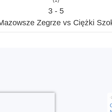
3
-
5
Mazowsze Zegrze vs Ciężki Szo
⋅