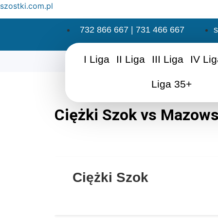
szostki.com.pl
732 866 667 | 731 466 667
s
I Liga
II Liga
III Liga
IV Li
Liga 35+
Ciężki Szok vs Mazows
Ciężki Szok