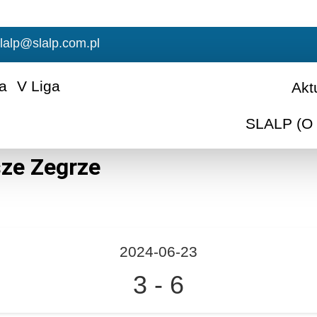
lalp@slalp.com.pl
ga
V Liga
Akt
SLALP (O 
ze Zegrze
2024-06-23
3
-
6