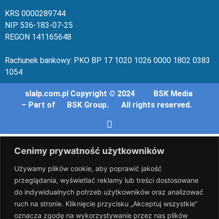
KRS 00002
89744
NIP 536-18
3-07-25
REGON 1411
65648
Rachunek bankowy: PKO BP 17 10
20 10
26 00
00 18
02 038
3
1054
slalp.com.pl Copyright © 2024
BSK Media
– Part of
BSK Group.
All rights reserved.
Cenimy prywatność użytkowników
Używamy plików cookie, aby poprawić jakość
przeglądania, wyświetlać reklamy lub treści dostosowane
do indywidualnych potrzeb użytkowników oraz analizować
ruch na stronie. Kliknięcie przycisku „Akceptuj wszystkie”
oznacza zgodę na wykorzystywanie przez nas plików