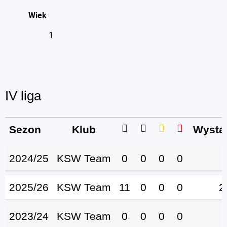
Wiek
1
IV liga
Sezon
Klub
Wystą
2024/25
KSW Team
0
0
0
0
2025/26
KSW Team
11
0
0
0
2
2023/24
KSW Team
0
0
0
0