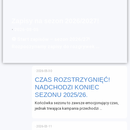
Zapisy na sezon 2026/2027!
⋅
2026-08-05
⚽ Start zapisów – sezon 2026/27!
Rozpoczynamy zapisy do rozgrywek …
⋅
2026-05-30
CZAS ROZSTRZYGNIĘĆ!
NADCHODZI KONIEC
SEZONU 2025/26.
Końcówka sezonu to zawsze emocjonujący czas,
jednak trwająca kampania przechodzi …
⋅
2026-03-11