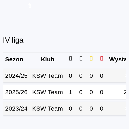
1
IV liga
Sezon
Klub
Wystąp
2024/25
KSW Team
0
0
0
0
0
2025/26
KSW Team
1
0
0
0
2
2023/24
KSW Team
0
0
0
0
0