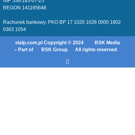
NIP 536-18
3-07-25
REGON 1411
65648
Rachunek bankowy: PKO BP 17 10
20 10
26 00
00 18
02
038
3 1054
slalp.com.pl Copyright © 2024
BSK Media
– Part of
BSK Group.
All rights reserved.