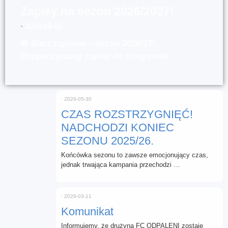
Zapisy na sezon 2026/2027!
⋅
2026-08-05
⚽ Start zapisów – sezon 2026/27!
Rozpoczynamy zapisy do rozgrywek …
⋅
2026-05-30
CZAS ROZSTRZYGNIĘĆ!
NADCHODZI KONIEC
SEZONU 2025/26.
Końcówka sezonu to zawsze emocjonujący czas,
jednak trwająca kampania przechodzi …
⋅
2026-03-11
Komunikat
Informujemy, że drużyna FC ODPALENI zostaje