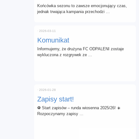
Końcówka sezonu to zawsze emocjonujący czas,
jednak trwająca kampania przechodzi …
⋅
2026-03-11
Komunikat
Informujemy, że drużyna FC ODPALENI zostaje
wykluczona z rozgrywek ze …
⋅
2026-01-28
Zapisy start!
⚽ Start zapisów – runda wiosenna 2025/26! ☀️
Rozpoczynamy zapisy …