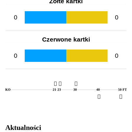
Żółte kartki
0
0
Czerwone kartki
0
0
KO
21
23
30
40
50
FT
Aktualności