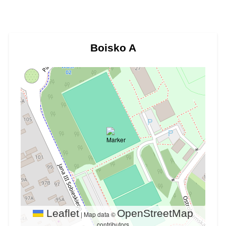
Boisko A
Leaflet
OpenStreetMap
|
Map data ©
contributors