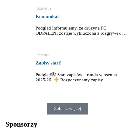
⋅
2026-03-11
Komunikat
Podgląd Informujemy, że drużyna FC
ODPALENI zostaje wykluczona z rozgrywek …
⋅
2026-01-28
Zapisy start!
Podgląd
Start zapisów – runda wiosenna
2025/26!
Rozpoczynamy zapisy …
Zobacz więcej
Sponsorzy