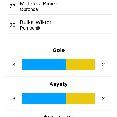
Mateusz Biniek
77
Obrońca
Bułka Wiktor
99
Pomocnik
Gole
3
2
Asysty
3
2