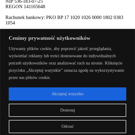
NIP 536-18
3-07-25
REGON 1411
65648
Rachunek bankowy: PKO BP 17 10
20 10
26 00
00 18
02 038
3
1054
Cenimy prywatność użytkowników
slalp.com.pl Copyright © 2024
Używamy plików cookie, aby poprawić jakość przeglądania,
BSK Media
wyświetlać reklamy lub treści dostosowane do indywidualnych
potrzeb użytkowników oraz analizować ruch na stronie. Kliknięcie
przycisku „Akceptuj wszystkie” oznacza zgodę na wykorzystywanie
– Part of
przez nas plików cookie.
BSK Group.
Akceptuj wszystko
All rights reserved.
Dostosuj
Odrzuć