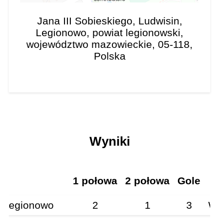
Jana III Sobieskiego, Ludwisin,
Legionowo, powiat legionowski,
województwo mazowieckie, 05-118,
Polska
Wyniki
1 połowa
2 połowa
Gole
k Legionowo
2
1
3
W