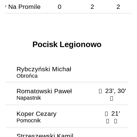
ty Na Promile
0
2
2
P
Pocisk Legionowo
Rybczyński Michał
Obrońca
23', 30'
Romatowski Paweł
Napastnik
21'
Koper Cezary
Pomocnik
Strzeszewski Kamil