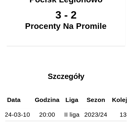
3
-
2
Procenty Na Promile
Szczegóły
Data
Godzina
Liga
Sezon
Kolejk
2024-03-10
20:00
II liga
2023/24
13