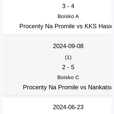
3
-
4
Boisko A
Procenty Na Promile vs KKS Hasio
2024-09-08
(1)
2
-
5
Boisko C
Procenty Na Promile vs Nankatsu
2024-06-23