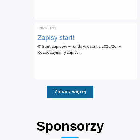
⋅
2026-01-28
Zapisy start!
⚽ Start zapisów – runda wiosenna 2025/26! ☀️
Rozpoczynamy zapisy …
Zobacz więcej
Sponsorzy