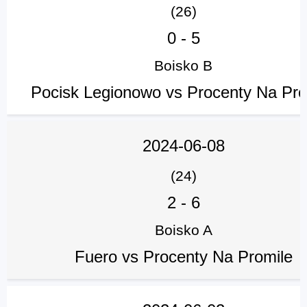
(26)
0
-
5
Boisko B
Pocisk Legionowo vs Procenty Na Pro
2024-06-08
(24)
2
-
6
Boisko A
Fuero vs Procenty Na Promile