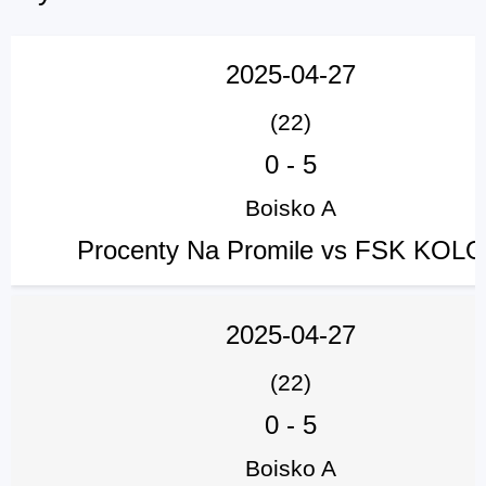
2025-04-27
(22)
0
-
5
Boisko A
Procenty Na Promile vs FSK KOL
2025-04-27
(22)
0
-
5
Boisko A