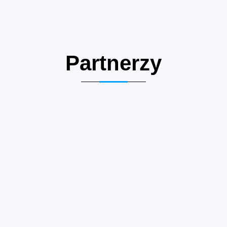
Partnerzy