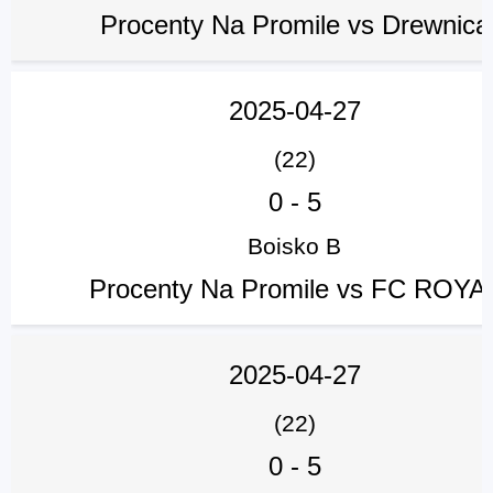
Procenty Na Promile vs Drewnica
2025-04-27
(22)
0
-
5
Boisko B
Procenty Na Promile vs FC ROYA
2025-04-27
(22)
0
-
5