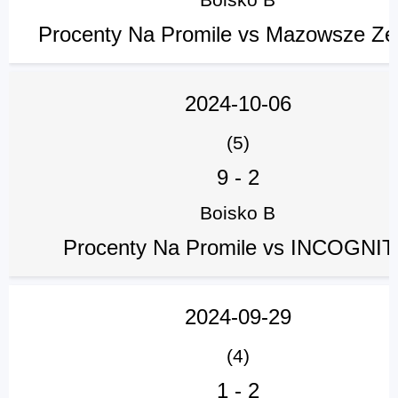
Procenty Na Promile vs Mazowsze Ze
2024-10-06
(5)
9
-
2
Boisko B
Procenty Na Promile vs INCOGNI
2024-09-29
(4)
1
-
2