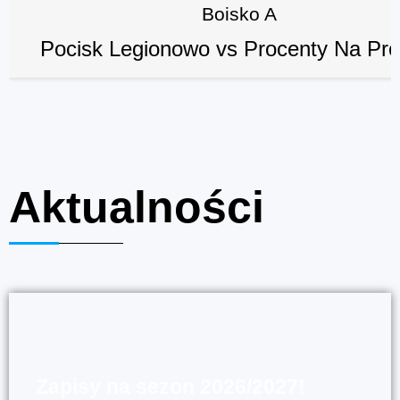
Boisko A
Pocisk Legionowo vs Procenty Na Pro
Aktualności
Zapisy na sezon 2026/2027!