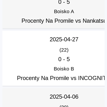
0
-
5
Boisko A
Procenty Na Promile vs Nankatsu
2025-04-27
(22)
0
-
5
Boisko B
Procenty Na Promile vs INCOGNI
2025-04-06