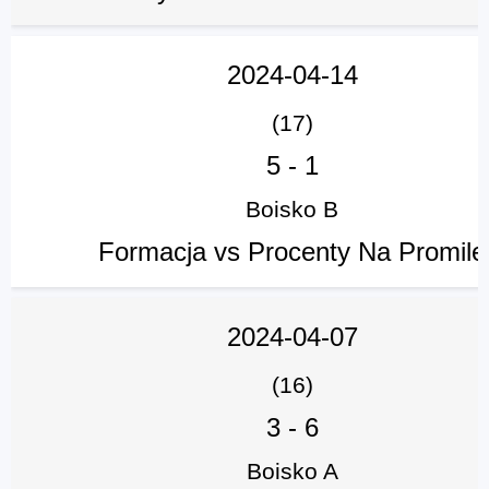
2024-04-14
(17)
5
-
1
Boisko B
Formacja vs Procenty Na Promile
2024-04-07
(16)
3
-
6
Boisko A