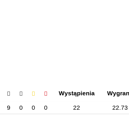
Wystąpienia
Wygra
9
0
0
0
22
22.73