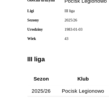
Obecna drużyna
Pocisk Legionowo
Ligi
III liga
Sezony
2025/26
Urodziny
1983-01-03
Wiek
43
III liga
Sezon
Klub
2025/26
Pocisk Legionowo