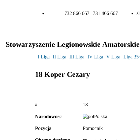
732 866 667 | 731 466 667
s
Stowarzyszenie Legionowskie Amatorskie 
I Liga
II Liga
III Liga
IV Liga
V Liga
Liga 35
18
Koper Cezary
#
18
Narodowość
Polska
Pozycja
Pomocnik