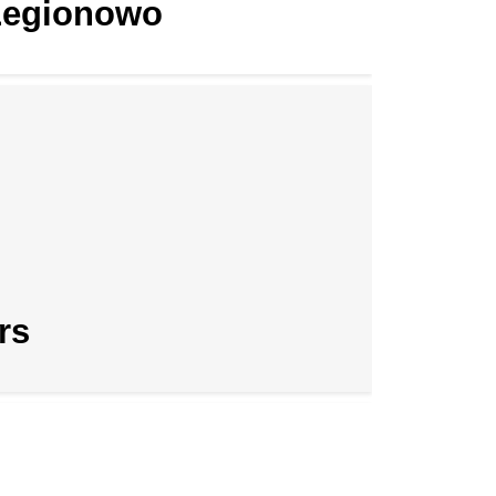
 Legionowo
rs