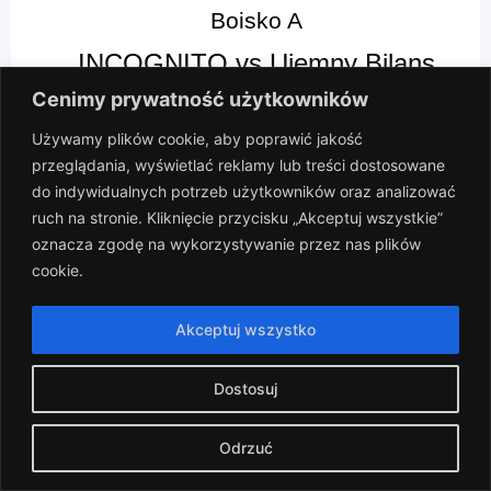
Boisko A
INCOGNITO vs Ujemny Bilans
Cenimy prywatność użytkowników
Używamy plików cookie, aby poprawić jakość
2024-04-07
przeglądania, wyświetlać reklamy lub treści dostosowane
do indywidualnych potrzeb użytkowników oraz analizować
(16)
ruch na stronie. Kliknięcie przycisku „Akceptuj wszystkie”
6
-
1
oznacza zgodę na wykorzystywanie przez nas plików
cookie.
Boisko A
Balanga vs Ujemny Bilans
Akceptuj wszystko
Dostosuj
2024-03-10
Odrzuć
(13)