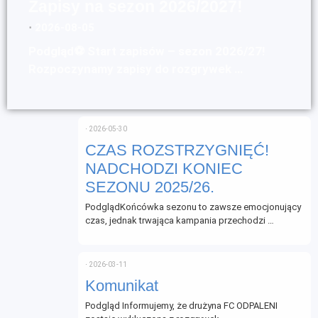
Zapisy na sezon 2026/2027!
⋅
2026-08-05
Podgląd⚽ Start zapisów – sezon 2026/27!
Rozpoczynamy zapisy do rozgrywek …
⋅
2026-05-30
CZAS ROZSTRZYGNIĘĆ!
NADCHODZI KONIEC
SEZONU 2025/26.
PodglądKońcówka sezonu to zawsze emocjonujący
czas, jednak trwająca kampania przechodzi …
⋅
2026-03-11
Komunikat
Podgląd Informujemy, że drużyna FC ODPALENI