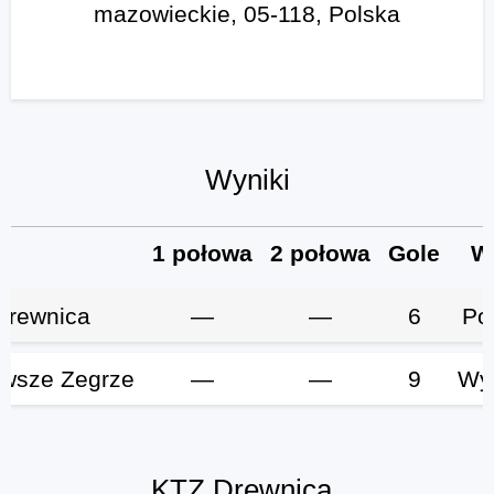
mazowieckie, 05-118, Polska
Wyniki
1 połowa
2 połowa
Gole
W
Drewnica
—
—
6
Po
wsze Zegrze
—
—
9
Wy
KTZ Drewnica