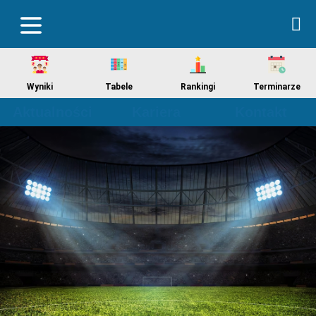
Wyniki
Tabele
Rankingi
Terminarze
Aktualności
Kariera
Kontakt