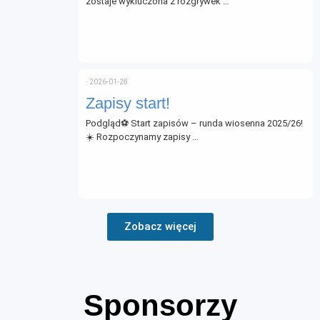
zostaje wykluczona z rozgrywek …
⋅
2026-01-28
Zapisy start!
Podgląd⚽ Start zapisów – runda wiosenna 2025/26!
☀️ Rozpoczynamy zapisy …
Zobacz więcej
Sponsorzy