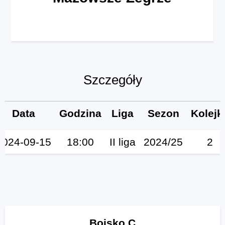
Szczegóły
Data
Godzina
Liga
Sezon
Kolejk
2024-09-15
18:00
II liga
2024/25
2
Boisko C