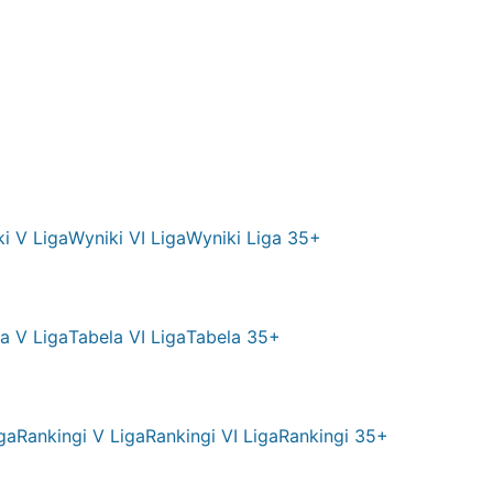
i V Liga
Wyniki VI Liga
Wyniki Liga 35+
a V Liga
Tabela VI Liga
Tabela 35+
ga
Rankingi V Liga
Rankingi VI Liga
Rankingi 35+