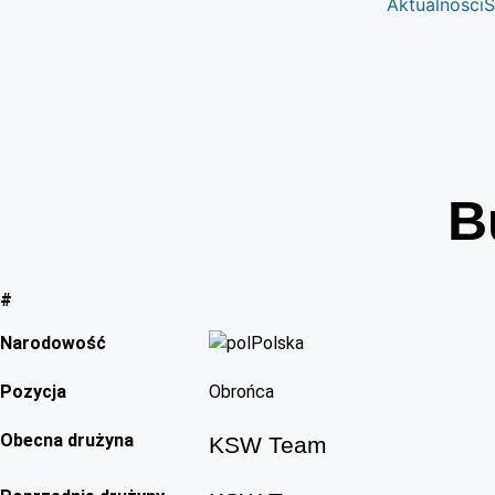
Aktualności
S
B
#
Narodowość
Polska
Pozycja
Obrońca
Obecna drużyna
KSW Team