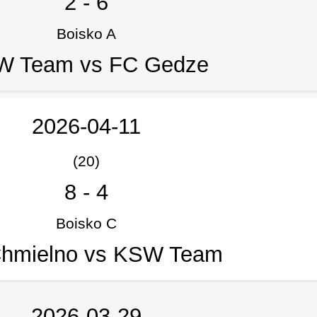
2
-
6
Boisko A
W Team vs FC Gedze
2026-04-11
(20)
8
-
4
Boisko C
hmielno vs KSW Team
2026-03-29