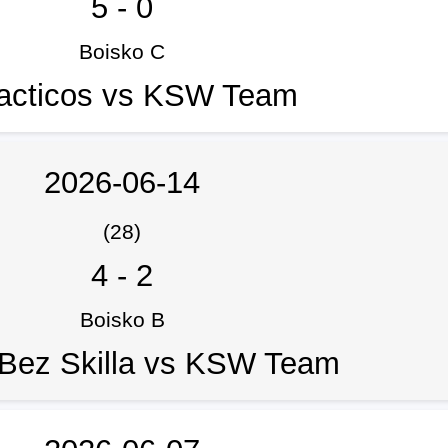
5
-
0
Boisko C
acticos vs KSW Team
2026-06-14
(28)
4
-
2
Boisko B
Bez Skilla vs KSW Team