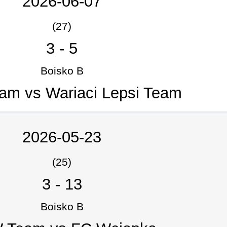
2026-06-07
(27)
3
-
5
Boisko B
m vs Wariaci Lepsi Team
2026-05-23
(25)
3
-
13
Boisko B