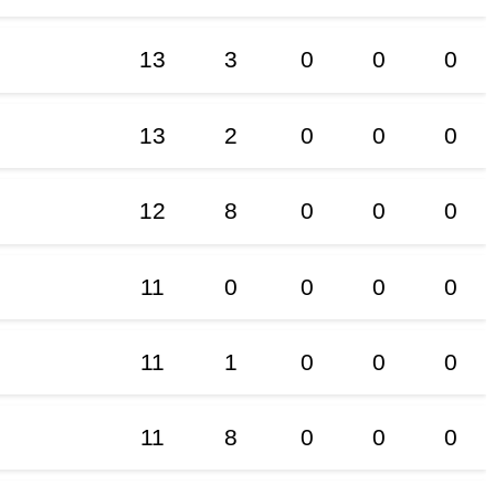
13
3
0
0
0
13
2
0
0
0
12
8
0
0
0
11
0
0
0
0
11
1
0
0
0
11
8
0
0
0