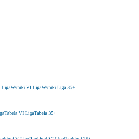
 Liga
Wyniki VI Liga
Wyniki Liga 35+
ga
Tabela VI Liga
Tabela 35+
ankingi V Liga
Rankingi VI Liga
Rankingi 35+