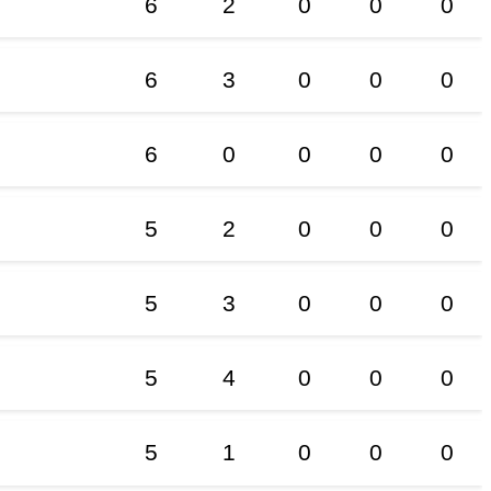
6
2
0
0
0
6
3
0
0
0
6
0
0
0
0
5
2
0
0
0
5
3
0
0
0
5
4
0
0
0
5
1
0
0
0