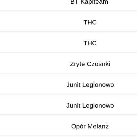
BT Kapiteam
THC
THC
Zryte Czosnki
Junit Legionowo
Junit Legionowo
Opór Melanż