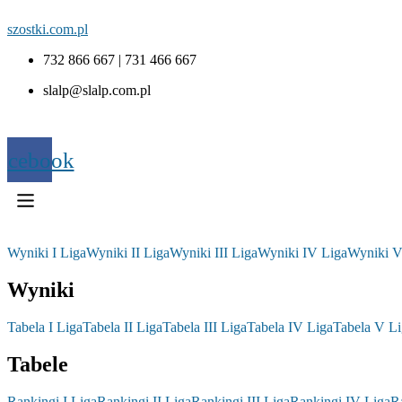
szostki.com.pl
732 866 667 | 731 466 667
slalp@slalp.com.pl
acebook
Wyniki I Liga
Wyniki II Liga
Wyniki III Liga
Wyniki IV Liga
Wyniki V
Wyniki
Tabela I Liga
Tabela II Liga
Tabela III Liga
Tabela IV Liga
Tabela V Li
Tabele
Rankingi I Liga
Rankingi II Liga
Rankingi III Liga
Rankingi IV Liga
R