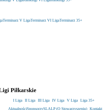
ga
Terminarz V Liga
Terminarz VI Liga
Terminarz 35+
igi Piłkarskie
I Liga
II Liga
III Liga
IV Liga
V Liga
Liga 35+
Aktualności
Sponsorzy
SLALP (O Stowarzyszeniu)
Kontakt