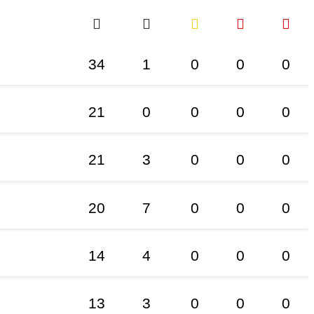
34
1
0
0
0
21
0
0
0
0
21
3
0
0
0
20
7
0
0
0
14
4
0
0
0
13
3
0
0
0