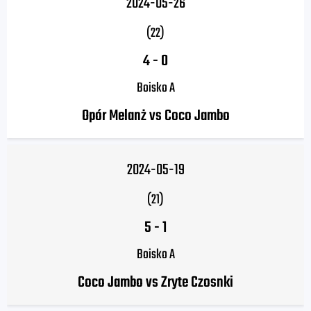
2024-05-26
(22)
4
-
0
Boisko A
Opór Melanż vs Coco Jambo
2024-05-19
(21)
5
-
1
Boisko A
Coco Jambo vs Zryte Czosnki