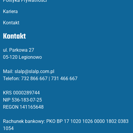
Polityka Prywatności
Kariera
Kontakt
Kontakt
ul. Parkowa 27
05-120 Legionowo
Mail: slalp@slalp.com.pl
Telefon: 732 86
6 667 | 731 46
6 667
KRS 00002
89744
NIP 536-18
3-07-25
REGON 1411
65648
Rachunek bankowy: PKO BP 17 10
20 10
26 00
00 18
02 038
3
1054