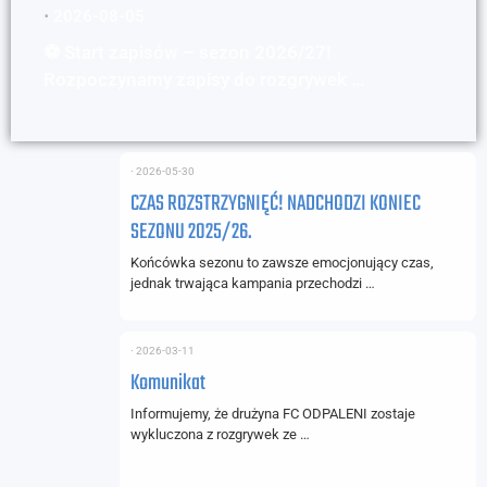
⋅
2026-08-05
⚽ Start zapisów – sezon 2026/27!
Rozpoczynamy zapisy do rozgrywek …
⋅
2026-05-30
CZAS ROZSTRZYGNIĘĆ! NADCHODZI KONIEC
SEZONU 2025/26.
Końcówka sezonu to zawsze emocjonujący czas,
jednak trwająca kampania przechodzi …
⋅
2026-03-11
Komunikat
Informujemy, że drużyna FC ODPALENI zostaje
wykluczona z rozgrywek ze …