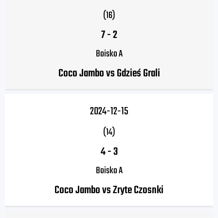
(16)
7
-
2
Boisko A
Coco Jambo vs Gdzieś Grali
2024-12-15
(14)
4
-
3
Boisko A
Coco Jambo vs Zryte Czosnki