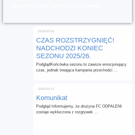
Rozpoczynamy zapisy do rozgrywek …
⋅
2026-05-30
CZAS ROZSTRZYGNIĘĆ!
NADCHODZI KONIEC
SEZONU 2025/26.
PodglądKońcówka sezonu to zawsze emocjonujący
czas, jednak trwająca kampania przechodzi …
⋅
2026-03-11
Komunikat
Podgląd Informujemy, że drużyna FC ODPALENI
zostaje wykluczona z rozgrywek …