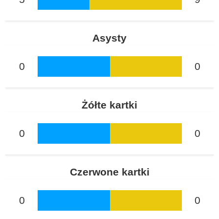
Asysty
0
0
Żółte kartki
0
0
Czerwone kartki
0
0