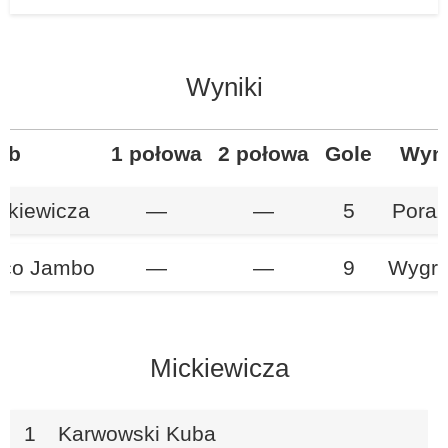
Wyniki
ub
1 połowa
2 połowa
Gole
Wyn
ckiewicza
—
—
5
Poraż
co Jambo
—
—
9
Wygr
Mickiewicza
1
Karwowski Kuba