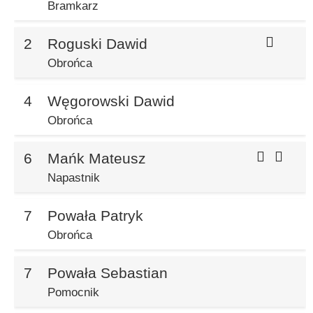
Bramkarz
2
Roguski Dawid
Obrońca
4
Węgorowski Dawid
Obrońca
6
Mańk Mateusz
Napastnik
7
Powała Patryk
Obrońca
7
Powała Sebastian
Pomocnik