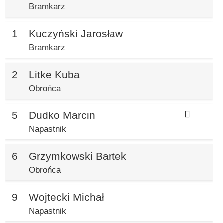
Bramkarz
1
Kuczyński Jarosław
Bramkarz
2
Litke Kuba
Obrońca
5
Dudko Marcin
Napastnik
6
Grzymkowski Bartek
Obrońca
9
Wojtecki Michał
Napastnik