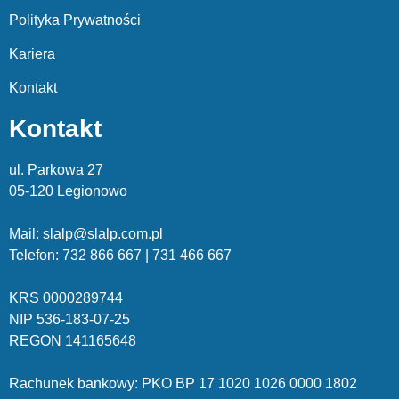
Polityka Prywatności
Kariera
Kontakt
Kontakt
ul. Parkowa 27
05-120 Legionowo
Mail: slalp@slalp.com.pl
Telefon: 732 86
6 667 | 731 46
6 667
KRS 00002
89744
NIP 536-18
3-07-25
REGON 1411
65648
Rachunek bankowy: PKO BP 17 10
20 10
26 00
00 18
02