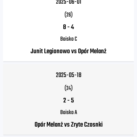
2025-06-01
(26)
8
-
4
Boisko C
Junit Legionowo vs Opór Melanż
2025-05-18
(24)
2
-
5
Boisko A
Opór Melanż vs Zryte Czosnki