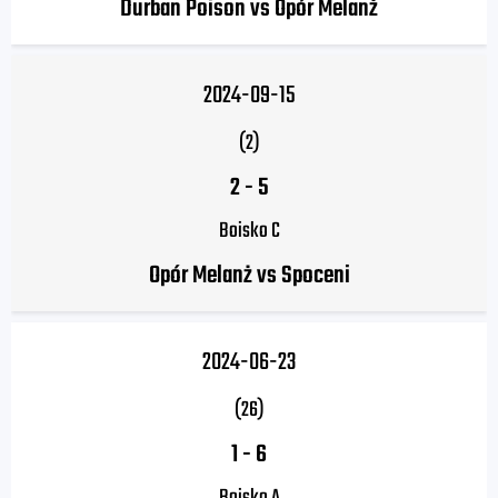
Durban Poison vs Opór Melanż
2024-09-15
(2)
2
-
5
Boisko C
Opór Melanż vs Spoceni
2024-06-23
(26)
1
-
6