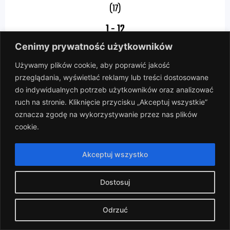
(17)
1
-
12
Cenimy prywatność użytkowników
Boisko C
Używamy plików cookie, aby poprawić jakość
Gdzieś Grali vs Opór Melanż
przeglądania, wyświetlać reklamy lub treści dostosowane
do indywidualnych potrzeb użytkowników oraz analizować
ruch na stronie. Kliknięcie przycisku „Akceptuj wszystkie”
2024-04-07
oznacza zgodę na wykorzystywanie przez nas plików
cookie.
(16)
1
-
10
Akceptuj wszystko
Boisko A
Dostosuj
Bianconeri vs Opór Melanż
Odrzuć