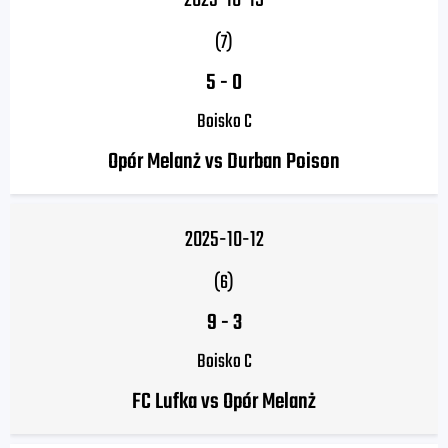
2025-10-19
(7)
5
-
0
Boisko C
Opór Melanż vs Durban Poison
2025-10-12
(6)
9
-
3
Boisko C
FC Lufka vs Opór Melanż