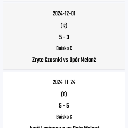
2024-12-01
(12)
5
-
3
Boisko C
Zryte Czosnki vs Opór Melanż
2024-11-24
(11)
5
-
5
Boisko C