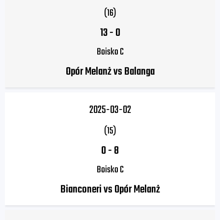
(16)
13
-
0
Boisko C
Opór Melanż vs Balanga
2025-03-02
(15)
0
-
8
Boisko C
Bianconeri vs Opór Melanż