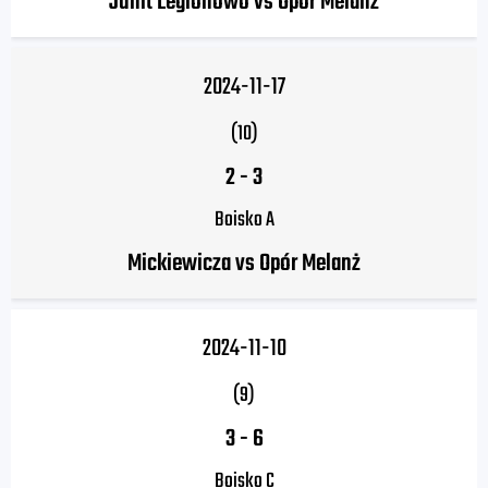
Junit Legionowo vs Opór Melanż
2024-11-17
(10)
2
-
3
Boisko A
Mickiewicza vs Opór Melanż
2024-11-10
(9)
3
-
6
Boisko C