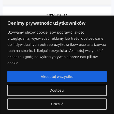
2024-04-14
Cenimy prywatność użytkowników
(17)
Używamy plików cookie, aby poprawić jakość
1
-
12
przeglądania, wyświetlać reklamy lub treści dostosowane
do indywidualnych potrzeb użytkowników oraz analizować
Boisko C
ruch na stronie. Kliknięcie przycisku „Akceptuj wszystkie”
Gdzieś Grali vs Opór Melanż
oznacza zgodę na wykorzystywanie przez nas plików
cookie.
2024-04-07
Akceptuj wszystko
(16)
Dostosuj
1
-
10
Odrzuć
Boisko A