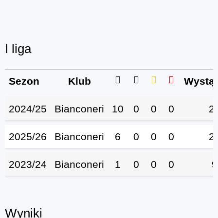
I liga
Sezon
Klub
Wystąp
2024/25
Bianconeri
10
0
0
0
2
2025/26
Bianconeri
6
0
0
0
2
2023/24
Bianconeri
1
0
0
0
9
Wyniki