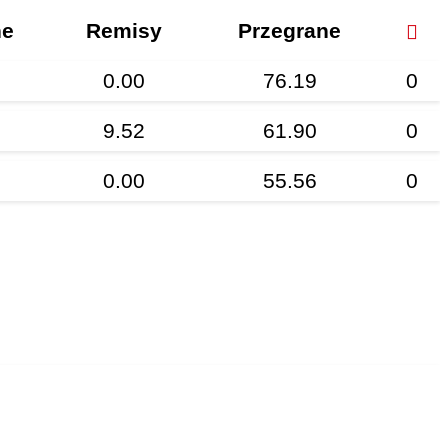
ne
Remisy
Przegrane
0.00
76.19
0
9.52
61.90
0
0.00
55.56
0