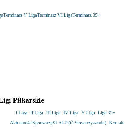
ga
Terminarz V Liga
Terminarz VI Liga
Terminarz 35+
igi Piłkarskie
I Liga
II Liga
III Liga
IV Liga
V Liga
Liga 35+
Aktualności
Sponsorzy
SLALP (O Stowarzyszeniu)
Kontakt