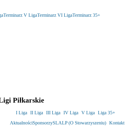
ga
Terminarz V Liga
Terminarz VI Liga
Terminarz 35+
igi Piłkarskie
I Liga
II Liga
III Liga
IV Liga
V Liga
Liga 35+
Aktualności
Sponsorzy
SLALP (O Stowarzyszeniu)
Kontakt