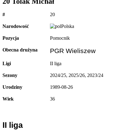
20
Tolak Michał
#
20
Narodowość
Polska
Pozycja
Pomocnik
Obecna drużyna
PGR Wieliszew
Ligi
II liga
Sezony
2024/25, 2025/26, 2023/24
Urodziny
1989-08-26
Wiek
36
II liga