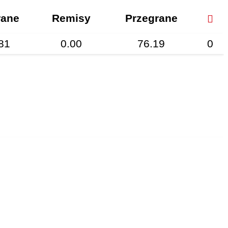
ane
Remisy
Przegrane
81
0.00
76.19
0