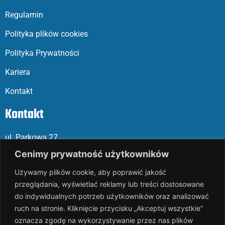
Regulamin
Polityka plików cookies
Polityka Prywatności
Kariera
Kontakt
Kontakt
ul. Parkowa 27
05-120 Legionowo
Cenimy prywatność użytkowników
Używamy plików cookie, aby poprawić jakość
Mail: slalp@slalp.com.pl
przeglądania, wyświetlać reklamy lub treści dostosowane
Telefon: 732 86
6 667 | 731 46
6 667
do indywidualnych potrzeb użytkowników oraz analizować
ruch na stronie. Kliknięcie przycisku „Akceptuj wszystkie”
KRS 00002
89744
oznacza zgodę na wykorzystywanie przez nas plików
NIP 536-18
3-07-25