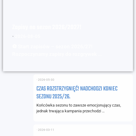
Zapisy na sezon 2026/2027!
⋅
2026-08-05
⚽ Start zapisów – sezon 2026/27!
Rozpoczynamy zapisy do rozgrywek …
⋅
2026-05-30
CZAS ROZSTRZYGNIĘĆ! NADCHODZI KONIEC
SEZONU 2025/26.
Końcówka sezonu to zawsze emocjonujący czas,
jednak trwająca kampania przechodzi …
⋅
2026-03-11