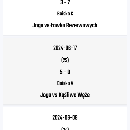
3
-
7
Boisko C
Joga vs Ławka Rezerwowych
2024-06-17
(25)
5
-
0
Boisko A
Joga vs Kąśliwe Węże
2024-06-08