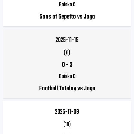
Boisko C
Sons of Gepetto vs Joga
2025-11-15
(11)
0
-
3
Boisko C
Football Totalny vs Joga
2025-11-09
(10)