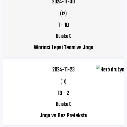
2024-11-30
(12)
1
-
10
Boisko C
Wariaci Lepsi Team vs Joga
2024-11-23
(11)
13
-
2
Boisko C
Joga vs Bez Pretekstu