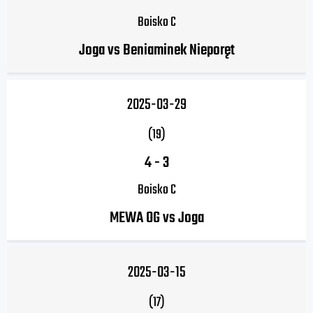
Boisko C
Joga vs Beniaminek Nieporęt
2025-03-29
(19)
4
-
3
Boisko C
MEWA OG vs Joga
2025-03-15
(17)