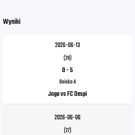
Wyniki
2026-06-13
(28)
0
-
5
Boisko A
Joga vs FC Despi
2026-06-06
(27)