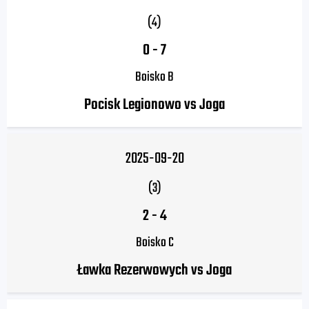
(4)
0
-
7
Boisko B
Pocisk Legionowo vs Joga
2025-09-20
(3)
2
-
4
Boisko C
Ławka Rezerwowych vs Joga