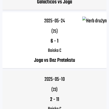
Galacticos vs Joga
2025-05-24
(25)
6
-
1
Boisko C
Joga vs Bez Pretekstu
2025-05-10
(23)
2
-
11