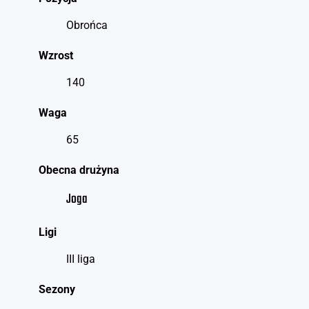
Obrońca
Wzrost
140
Waga
65
Obecna drużyna
Joga
Ligi
III liga
Sezony