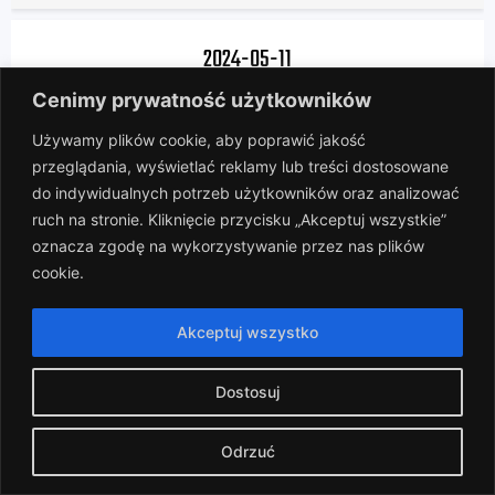
2024-05-11
Cenimy prywatność użytkowników
(20)
Używamy plików cookie, aby poprawić jakość
4
-
6
przeglądania, wyświetlać reklamy lub treści dostosowane
Boisko B
do indywidualnych potrzeb użytkowników oraz analizować
ruch na stronie. Kliknięcie przycisku „Akceptuj wszystkie”
Kąśliwe Węże vs Joga
oznacza zgodę na wykorzystywanie przez nas plików
cookie.
2024-04-27
Akceptuj wszystko
(19)
Dostosuj
5
-
2
Odrzuć
Boisko A