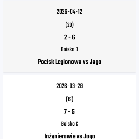
2026-04-12
(20)
2
-
6
Boisko B
Pocisk Legionowo vs Joga
2026-03-28
(19)
7
-
5
Boisko C
Inżynierowie vs Joga