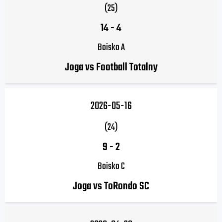
(25)
14
-
4
Boisko A
Joga vs Football Totalny
2026-05-16
(24)
9
-
2
Boisko C
Joga vs ToRondo SC