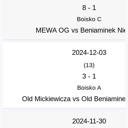
8
-
1
Boisko C
MEWA OG vs Beniaminek Nie
2024-12-03
(13)
3
-
1
Boisko A
Old Mickiewicza vs Old Beniaminek
2024-11-30