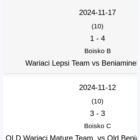
2024-11-17
(10)
1
-
4
Boisko B
Wariaci Lepsi Team vs Beniaminek
2024-11-12
(10)
3
-
3
Boisko C
OLD Wariaci Mature Team vs Old Benia