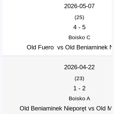
2026-05-07
(25)
4
-
5
Boisko C
Old Fuero vs Old Beniaminek N
2026-04-22
(23)
1
-
2
Boisko A
Old Beniaminek Nieporęt vs Old Mi