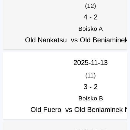
(12)
4
-
2
Boisko A
Old Nankatsu vs Old Beniaminek 
2025-11-13
(11)
3
-
2
Boisko B
Old Fuero vs Old Beniaminek N