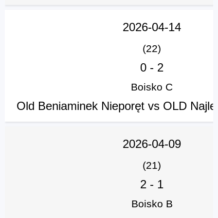
2026-04-14
(22)
0
-
2
Boisko C
Old Beniaminek Nieporęt vs OLD Najl
2026-04-09
(21)
2
-
1
Boisko B