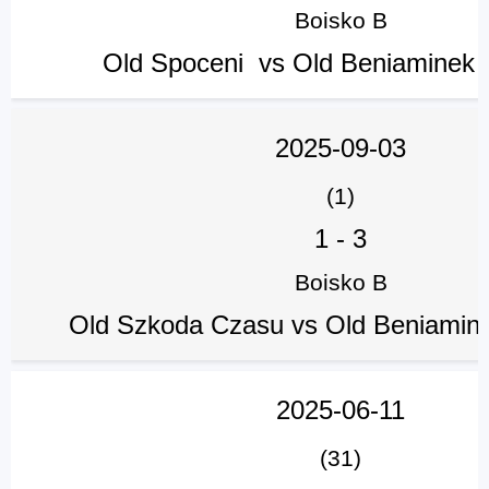
Boisko B
Old Spoceni vs Old Beniaminek 
2025-09-03
(1)
1
-
3
Boisko B
Old Szkoda Czasu vs Old Beniamine
2025-06-11
(31)