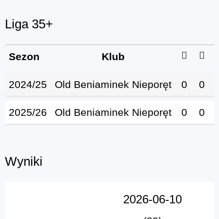
Liga 35+
Sezon
Klub
2024/25
Old Beniaminek Nieporęt
0
0
2025/26
Old Beniaminek Nieporęt
0
0
Wyniki
2026-06-10