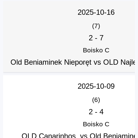
2025-10-16
(7)
2
-
7
Boisko C
Old Beniaminek Nieporęt vs OLD Najl
2025-10-09
(6)
2
-
4
Boisko C
OLD Canarinhos vs Old Beniaminek