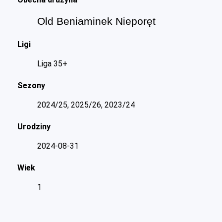
Old Beniaminek Nieporęt
Ligi
Liga 35+
Sezony
2024/25, 2025/26, 2023/24
Urodziny
2024-08-31
Wiek
1