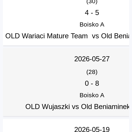
(30)
4
-
5
Boisko A
OLD Wariaci Mature Team vs Old Benia
2026-05-27
(28)
0
-
8
Boisko A
OLD Wujaszki vs Old Beniaminek 
2026-05-19