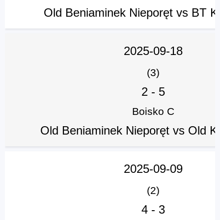
Old Beniaminek Nieporęt vs BT 
2025-09-18
(3)
2
-
5
Boisko C
Old Beniaminek Nieporęt vs Old 
2025-09-09
(2)
4
-
3