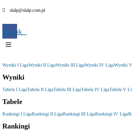
slalp@slalp.com.pl
acebook
Wyniki I Liga
Wyniki II Liga
Wyniki III Liga
Wyniki IV Liga
Wyniki V
Wyniki
Tabela I Liga
Tabela II Liga
Tabela III Liga
Tabela IV Liga
Tabela V Li
Tabele
Rankingi I Liga
Rankingi II Liga
Rankingi III Liga
Rankingi IV Liga
R
Rankingi