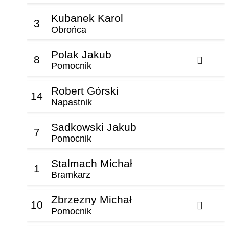
Kubanek Karol
3
Obrońca
Polak Jakub
8
Pomocnik
Robert Górski
14
Napastnik
Sadkowski Jakub
7
Pomocnik
Stalmach Michał
1
Bramkarz
Zbrzezny Michał
10
Pomocnik