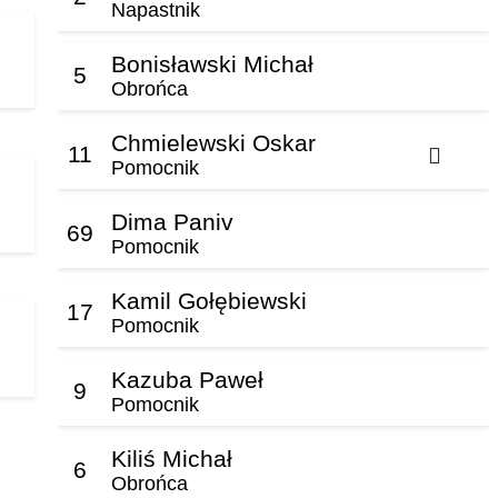
Napastnik
Bonisławski Michał
5
Obrońca
Chmielewski Oskar
11
Pomocnik
Dima Paniv
69
Pomocnik
Kamil Gołębiewski
17
Pomocnik
Kazuba Paweł
9
Pomocnik
Kiliś Michał
6
Obrońca