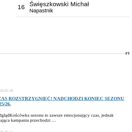
Święszkowski Michał
16
Napastnik
FT
26-05-30
ZAS ROZSTRZYGNIĘĆ! NADCHODZI KONIEC SEZONU
25/26.
dglądKońcówka sezonu to zawsze emocjonujący czas, jednak
wająca kampania przechodzi …