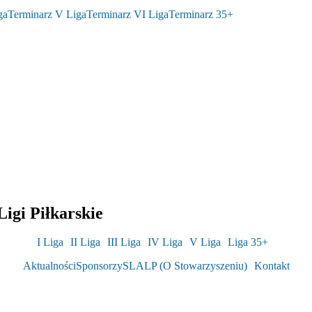
ga
Terminarz V Liga
Terminarz VI Liga
Terminarz 35+
igi Piłkarskie
I Liga
II Liga
III Liga
IV Liga
V Liga
Liga 35+
Aktualności
Sponsorzy
SLALP (O Stowarzyszeniu)
Kontakt