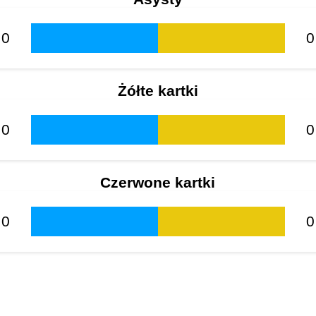
0
0
Żółte kartki
0
0
Czerwone kartki
0
0