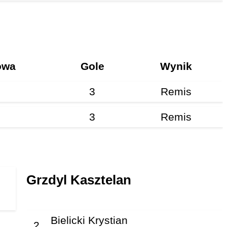
owa
Gole
Wynik
3
Remis
3
Remis
Grzdyl Kasztelan
Bielicki Krystian
2