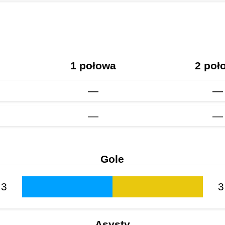
1 połowa
2 poł
—
—
—
—
Gole
3
3
Asysty