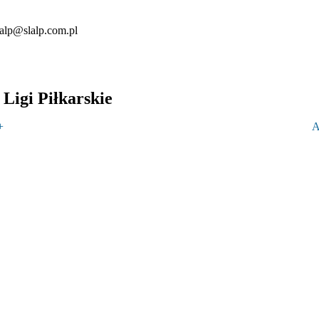
lalp@slalp.com.pl
Ligi Piłkarskie
+
A