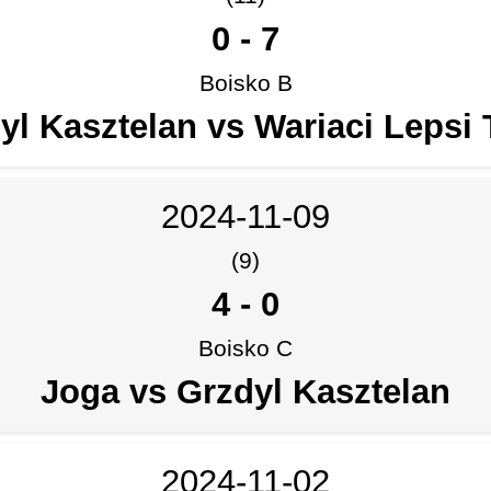
0
-
7
Boisko B
yl Kasztelan vs Wariaci Lepsi
2024-11-09
(9)
4
-
0
Boisko C
Joga vs Grzdyl Kasztelan
2024-11-02