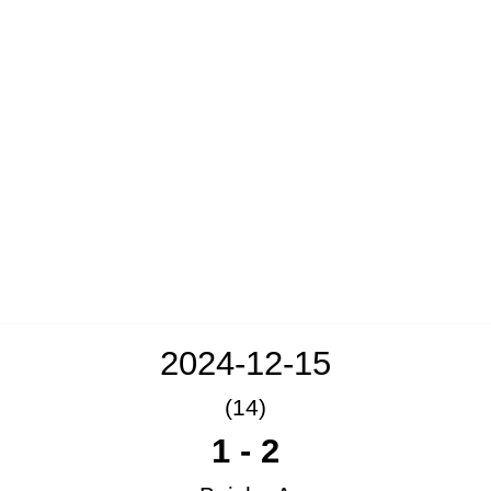
2024-12-15
(14)
1
-
2