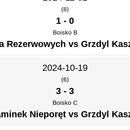
(8)
1
-
0
Boisko B
a Rezerwowych vs Grzdyl Kasz
2024-10-19
(6)
3
-
3
Boisko C
minek Nieporęt vs Grzdyl Kas