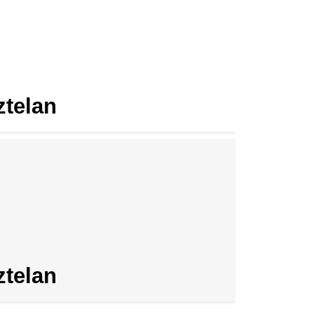
telan
ztelan