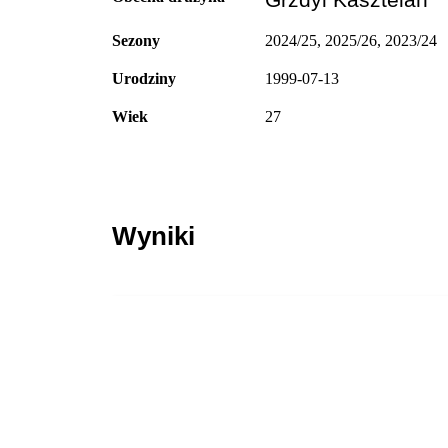
Sezony
2024/25, 2025/26, 2023/24
Urodziny
1999-07-13
Wiek
27
Wyniki