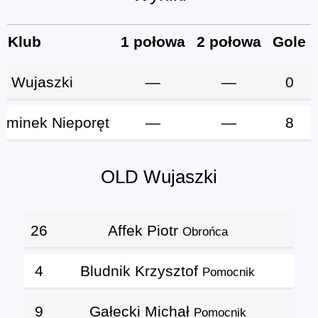
Klub
1 połowa
2 połowa
Gole
D Wujaszki
—
—
0
aminek Nieporęt
—
—
8
OLD Wujaszki
26
Affek Piotr
Obrońca
4
Bludnik Krzysztof
Pomocnik
9
Gałecki Michał
Pomocnik