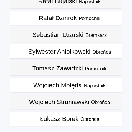
Rafał Bujalski
Napastnik
Rafał Dzinrok
Pomocnik
Sebastian Uzarski
Bramkarz
Sylwester Aniołkowski
Obrońca
Tomasz Zawadzki
Pomocnik
Wojciech Molęda
Napastnik
Wojciech Struniawski
Obrońca
Łukasz Borek
Obrońca