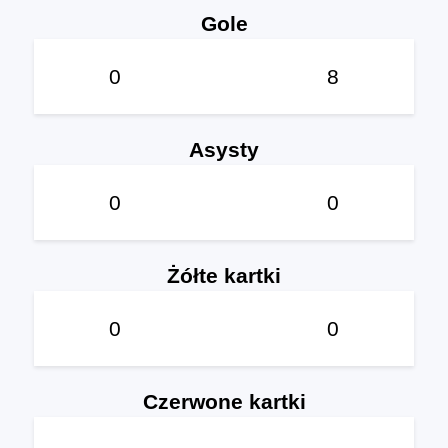
Gole
0
8
Asysty
0
0
Żółte kartki
0
0
Czerwone kartki