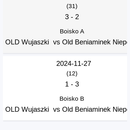
(31)
3
-
2
Boisko A
Poprzednie spotkania
OLD Wujaszki vs Old Beniaminek Niepo
2024-11-27
(12)
1
-
3
Boisko B
OLD Wujaszki vs Old Beniaminek Niepo