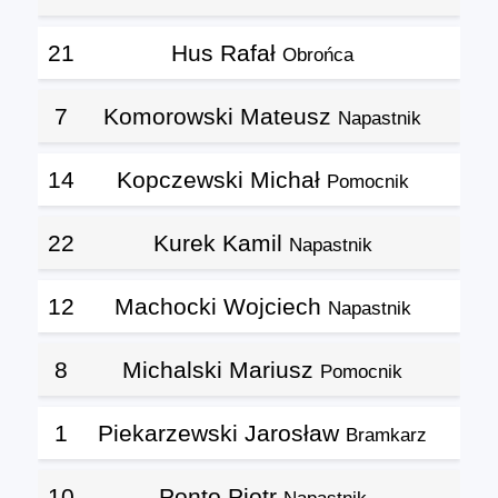
21
Hus Rafał
Obrońca
7
Komorowski Mateusz
Napastnik
14
Kopczewski Michał
Pomocnik
22
Kurek Kamil
Napastnik
12
Machocki Wojciech
Napastnik
8
Michalski Mariusz
Pomocnik
1
Piekarzewski Jarosław
Bramkarz
10
Ponto Piotr