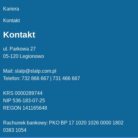
Kariera
Kontakt
Kontakt
ul. Parkowa 27
05-120 Legionowo
Mail: slalp@slalp.com.pl
Telefon: 732 86
6 667 | 731 46
6 667
KRS 00002
89744
NIP 536-18
3-07-25
REGON 1411
65648
Rachunek bankowy: PKO BP 17 10
20 10
26 00
00 18
02
038
3 1054