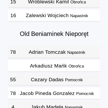
15
Wróblewski Kamil
Obrońca
16
Zalewski Wojciech
Napastnik
Old Beniaminek Nieporęt
78
Adrian Tomczak
Napastnik
Arkadiusz Mańk
Obrońca
55
Cezary Dadas
Pomocnik
78
Jacob Pineda Gonzalez
Pomocnik
4
Jakub Madeła
Napastnik