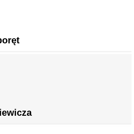
poręt
iewicza