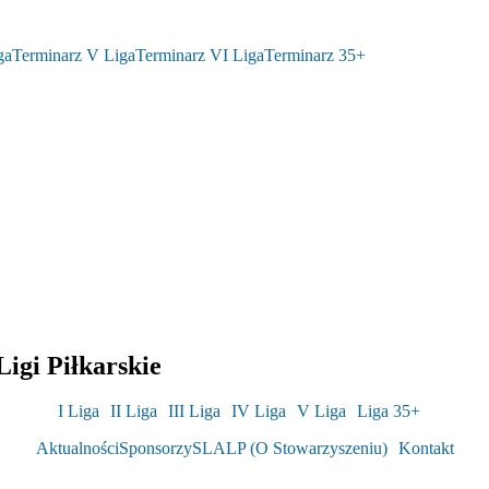
ga
Terminarz V Liga
Terminarz VI Liga
Terminarz 35+
igi Piłkarskie
I Liga
II Liga
III Liga
IV Liga
V Liga
Liga 35+
Aktualności
Sponsorzy
SLALP (O Stowarzyszeniu)
Kontakt