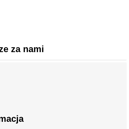
sze za nami
rmacja