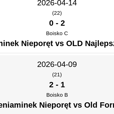
2026-04-14
(22)
0
-
2
Boisko C
inek Nieporęt vs OLD Najlep
2026-04-09
(21)
2
-
1
Boisko B
eniaminek Nieporęt vs Old Fo