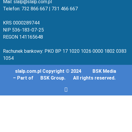
Mail: slalp@slalp.com.pl
Telefon: 732 86
6 667 | 731 46
6 667
KRS 00002
89744
NIP 536-18
3-07-25
REGON 1411
65648
Rachunek bankowy: PKO BP 17 10
20 10
26 00
00 18
02 038
3
1054
slalp.com.pl Copyright © 2024
BSK Media
– Part of
BSK Group.
All rights reserved.