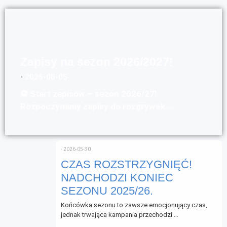
Zapisy na sezon 2026/2027!
⋅
2026-08-05
⚽ Start zapisów – sezon 2026/27!
Rozpoczynamy zapisy do rozgrywek …
⋅
2026-05-30
CZAS ROZSTRZYGNIĘĆ!
NADCHODZI KONIEC
SEZONU 2025/26.
Końcówka sezonu to zawsze emocjonujący czas,
jednak trwająca kampania przechodzi …