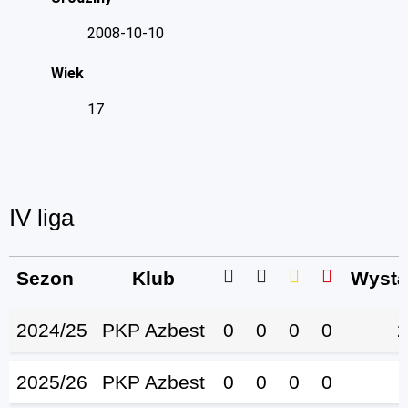
2008-10-10
Wiek
17
IV liga
Sezon
Klub
Wystą
2024/25
PKP Azbest
0
0
0
0
2
2025/26
PKP Azbest
0
0
0
0
1